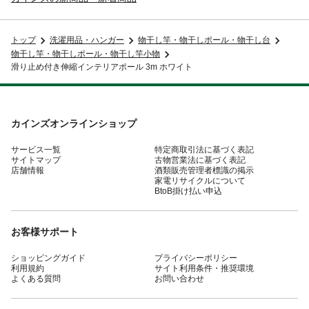
トップ
洗濯用品・ハンガー
物干し竿・物干しポール・物干し台
物干し竿・物干しポール・物干し竿小物
滑り止め付き伸縮インテリアポール 3m ホワイト
カインズオンラインショップ
サービス一覧
特定商取引法に基づく表記
サイトマップ
古物営業法に基づく表記
店舗情報
酒類販売管理者標識の掲示
家電リサイクルについて
BtoB掛け払い申込
お客様サポート
ショッピングガイド
プライバシーポリシー
利用規約
サイト利用条件・推奨環境
よくある質問
お問い合わせ