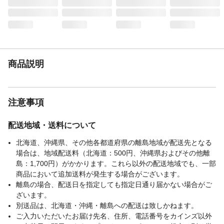
ントパネル/ポリスチレン ●すべり止め/ウ
レタンフォーム ●ローラー部品/POM樹
脂、スチール
耐荷重
●天板:10kg ●引出し各段:4kg
段数
3段
商品説明
注意事項
配送地域・送料について
北海道、沖縄県、その他各都道府県の離島地域が配送先となる
場合は、地域配送料（北海道：500円、沖縄県およびその他離
島：1,700円）がかかります。これら以外の配送地域でも、一部
商品において追加送料が発生する場合がございます。
離島の場合、配送日を指定しても指定日通り届かない場合がご
ざいます。
別送品は、北海道・沖縄・離島への配送は致しかねます。
ご入力いただいたお届け先名、住所、電話番号をカインズ以外