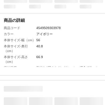
商品の詳細
商品コード
4549509303978
カラー
アイボリー
本体サイズ-幅（cm）
56
本体サイズ-奥行
40.8
（cm）
本体サイズ-高さ
66.9
（cm）
収納目安
引出し1段あたり Yシャツの場合:6枚、セ
ーターの場合:4枚、バスタオルの場合:6枚
引出し内寸
幅47.6cm×奥行35.3cm×高さ15.5cm
特徴
箱から出したらすぐに使える、組立いらず
のインテリアチェスト。
材質・素材
●天板/木目調化粧繊維板(パーチクルボー
ド、紙) ●引出し、本体枠、脚、レール、
天板取り付け部品/ポリプロピレン ●フロ