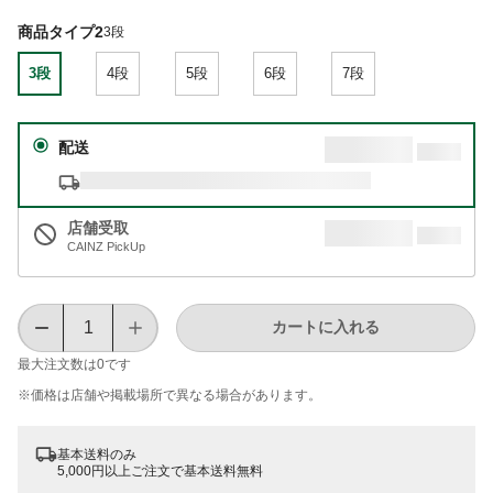
商品タイプ2
3段
3段
4段
5段
6段
7段
配送
店舗受取
CAINZ PickUp
カートに入れる
最大注文数は
0
です
※価格は​店舗や​掲載場所で​異なる​場合が​あります。
基本送料のみ
5,000円以上ご注文で基本送料無料