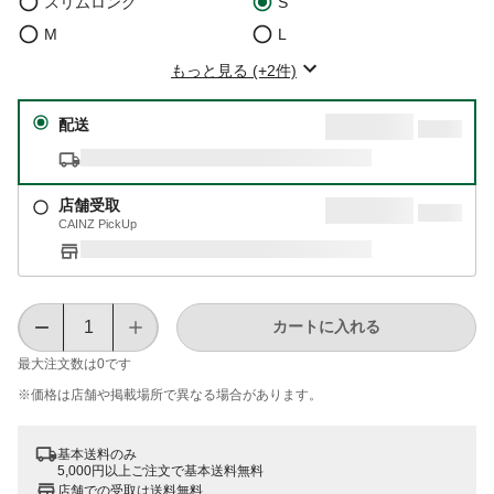
スリムロング
S
M
L
もっと見る (+2件)
配送
店舗受取
CAINZ PickUp
カートに入れる
最大注文数は
0
です
※価格は​店舗や​掲載場所で​異なる​場合が​あります。
基本送料のみ
5,000円以上ご注文で基本送料無料
店舗での受取は送料無料