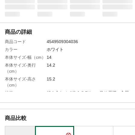
商品の詳細
商品コード
4549509304036
カラー
ホワイト
本体サイズ-幅（cm）
14
本体サイズ-奥行
14.2
（cm）
本体サイズ-高さ
15.2
（cm）
特徴
組み合わせて使えるSkitto。吊り戸棚、食器
棚、シンク下引き出しなどに。
付属品／セット内容
ジョイントパーツ
材質・素材
●本体/ABS樹脂 ●名札/ポリプロピレン
商品比較
使用上の注意
●直射日光や熱のそば、高温多湿な場所での
ご使用はお避けください。●ご使用の際、荷
重を一点に集中しないように注意してくだ