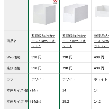
さい。転倒や破損、ケガの原因になりま
す。
生産国
日本
整理収納小物ケ
整理収納小物ケ
整理収納
商品名
ース Skitto スキ
ース Skitto スキ
ース Skit
ット S
ット L
ット ハー
Web価格
598 円
798 円
498 円
店頭価格
598 円
798 円
498 円
カラー
ホワイト
ホワイト
ホワイト
本体サイズ-幅（cm）
14
14
14
本体サイズ-奥行（cm）
14.2
28.2
14.2