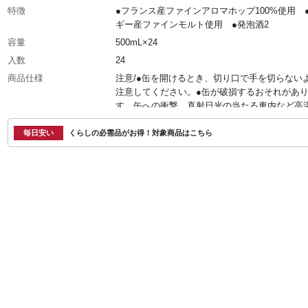
特徴
●フランス産ファインアロマホップ100%使用 
ギー産ファインモルト使用 ●発泡酒2
容量
500mL×24
入数
24
商品仕様
注意/●缶を開けるとき、切り口で手を切らない
注意してください。●缶が破損するおそれがあ
す。缶への衝撃、直射日光の当たる車内など高
る場所での保存、冷凍庫保存は避けてください
封の前に缶を振らないでください。中身が吹き
毎日安い
くらしの必需品がお得！対象商品はこちら
それがあります。
原材料
発泡酒(麦芽、米、糖類、アルコール、ホップ)
リッツ(大麦)/炭酸、カラメル色素
栄養成分表示
●100mL当たり/エネルギー:45kcal、たんぱく
質:0.2g、脂質:0g、炭水化物:3.9g(糖質:3.9g、
維:0g)、食塩相当量:0g ●500mL当たり/純ア
量:20.0g
カロリー
45kcal(100g当たり)
アルコール度数
5%
生産国
ベトナム