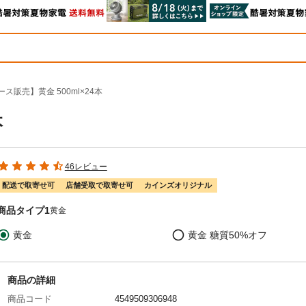
ース販売】黄金 500ml×24本
本
46レビュー
配送で取寄せ可
店舗受取で取寄せ可
カインズオリジナル
商品タイプ1
黄金
黄金
黄金 糖質50%オフ
商品の詳細
商品コード
4549509306948