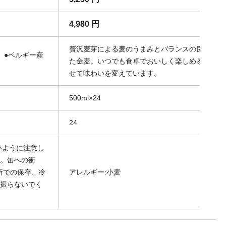
4,980 円
贅沢麦芽による麦のうまみとバランスの良い後味
 ●ベルギー産
た金麦。いつでも食卓でおいしく楽しめるよう、
せて味わいを変えています。
500ml×24
24
いように注意し
す。缶への衝
所での保存、冷
アレルギー:小麦
を振らないでく