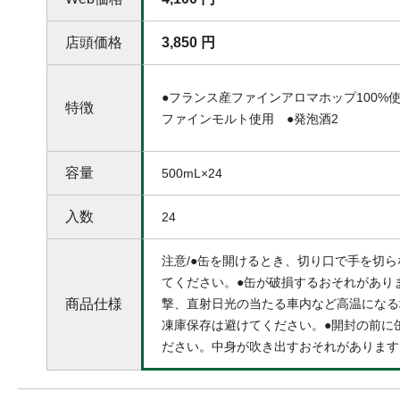
店頭価格
3,850 円
●フランス産ファインアロマホップ100%
特徴
ファインモルト使用 ●発泡酒2
容量
500mL×24
入数
24
注意/●缶を開けるとき、切り口で手を切
てください。●缶が破損するおそれがあり
商品仕様
撃、直射日光の当たる車内など高温になる
凍庫保存は避けてください。●開封の前に
ださい。中身が吹き出すおそれがあります