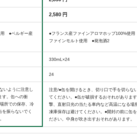
2,580 円
使用 ●ベルギー産
●フランス産ファインアロマホップ100%使用
ファインモルト使用 ●発泡酒2
330mL×24
24
らないように注意し
注意/●缶を開けるとき、切り口で手を切らな
ます。缶への衝
てください。●缶が破損するおそれがありま
場所での保存、冷
撃、直射日光の当たる車内など高温になる場
缶を振らないでく
凍庫保存は避けてください。●開封の前に缶
。
ださい。中身が吹き出すおそれがあります。