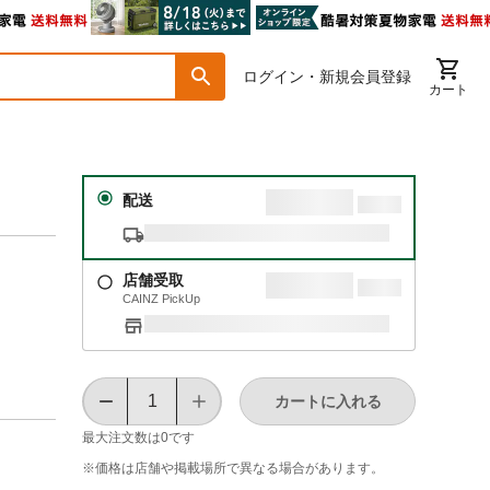
ログイン・新規会員登録
カート
配送
店舗受取
CAINZ PickUp
カートに入れる
最大注文数は
0
です
※価格は​店舗や​掲載場所で​異なる​場合が​あります。