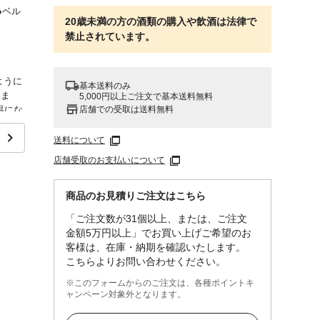
●ベル
20歳未満の方の酒類の購入や飲酒は法律で
禁止されています。
ように
基本送料のみ
りま
5,000円以上ご注文で基本送料無料
店舗での受取は送料無料
温にな
。●開
出すお
送料について
店舗受取のお支払いについて
、スピ
商品のお見積りご注文はこちら
「ご注文数が31個以上、または、ご注文
食物繊
金額5万円以上」でお買い上げご希望のお
ルコール
客様は、在庫・納期を確認いたします。
こちらよりお問い合わせください。
※このフォームからのご注文は、各種ポイントキ
ャンペーン対象外となります。