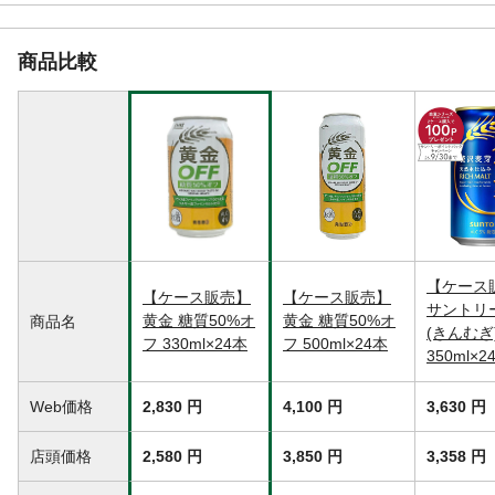
光の当たる車内など高温になる場所での保
存、冷凍庫保存は避けてください。●開封の
前に缶を振らないでください。中身が吹き
商品比較
出すおそれがあります。
原材料
発泡酒(麦芽、米、糖類、アルコール、ホッ
プ)、スピリッツ(大麦)/炭酸、カラメル色素
栄養成分表示
●100mL当たり/エネルギー:29kcal、たんぱ
く質:0.2g、脂質:0g、炭水化物:1.9g(糖
質:1.9g、食物繊維:0g)、食塩相当量:0g
●330mL当たり/純アルコール量:10.6g
カロリー
29kcal(100g当たり)
アルコール度数
4%
【ケース
【ケース販売】
【ケース販売】
生産国
ベトナム
サントリ
黄金 糖質50%オ
黄金 糖質50%オ
商品名
(きんむぎ
脂質
0g(100mL当たり)
フ 330ml×24本
フ 500ml×24本
350ml×2
食物繊維
0g(100mL当たり)
糖質
1.9g(100mL当たり)
Web価格
2,830 円
4,100 円
3,630 円
店頭価格
2,580 円
3,850 円
3,358 円