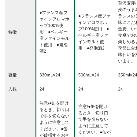
贅沢麦芽
麦のうま
●フランス産フ
●フランス産ファ
ランスの
ァインアロマホ
インアロマホッ
味にこだ
ップ100%使
プ100%使用 ●
金麦。い
用 ●ベルギー
特徴
ベルギー産ファ
食卓でお
産ファインモル
インモルト使
楽しめる
ト使用 ●発泡
用 ●発泡酒2
季節に合
酒2
味わいを
います。
容量
330mL×24
500mL×24
350ml×2
入数
24
24
24
注意/●缶を開け
注意/●缶を開け
るとき、切り口
るとき、切り口
で手を切らない
で手を切らない
ように注意して
ように注意して
ください。●缶
ください。●缶が
が破損するおそ