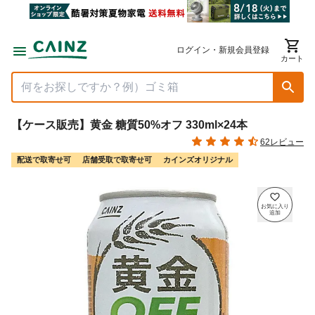
ログイン・新規会員登録
カート
【ケース販売】黄金 糖質50%オフ 330ml×24本
62レビュー
配送で取寄せ可
店舗受取で取寄せ可
カインズオリジナル