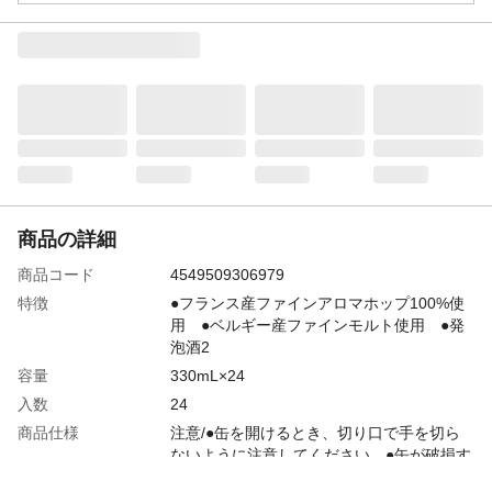
商品の詳細
商品コード
4549509306979
特徴
●フランス産ファインアロマホップ100%使
用 ●ベルギー産ファインモルト使用 ●発
泡酒2
容量
330mL×24
入数
24
商品仕様
注意/●缶を開けるとき、切り口で手を切ら
ないように注意してください。●缶が破損す
るおそれがあります。缶への衝撃、直射日