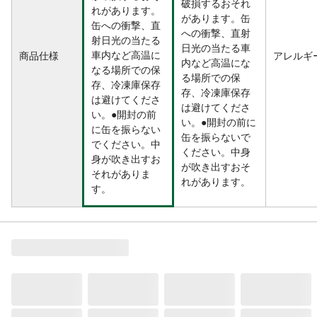
破損するおそれ
れがあります。
があります。缶
缶への衝撃、直
への衝撃、直射
射日光の当たる
日光の当たる車
車内など高温に
商品仕様
アレルギ
内など高温にな
なる場所での保
る場所での保
存、冷凍庫保存
存、冷凍庫保存
は避けてくださ
は避けてくださ
い。●開封の前
い。●開封の前に
に缶を振らない
缶を振らないで
でください。中
ください。中身
身が吹き出すお
が吹き出すおそ
それがありま
れがあります。
す。