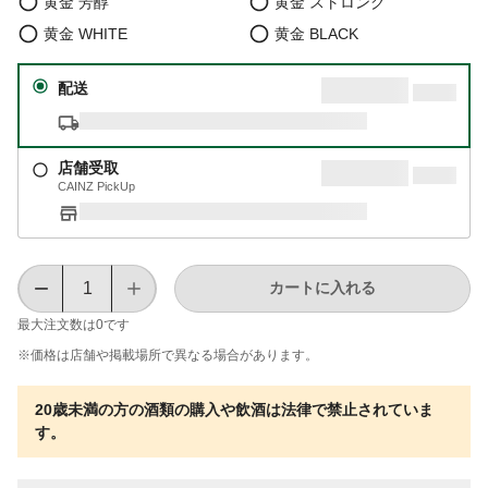
黄金 芳醇
黄金 ストロング
黄金 WHITE
黄金 BLACK
配送
店舗受取
CAINZ PickUp
カートに入れる
最大注文数は
0
です
※価格は​店舗や​掲載場所で​異なる​場合が​あります。
20歳未満の方の酒類の購入や飲酒は法律で禁止されていま
す。