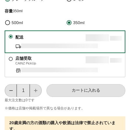
容量
350ml
500ml
350ml
配送
店舗受取
CAINZ PickUp
カートに入れる
最大注文数は
0
です
※価格は​店舗や​掲載場所で​異なる​場合が​あります。
20歳未満の方の酒類の購入や飲酒は法律で禁止されていま
す。