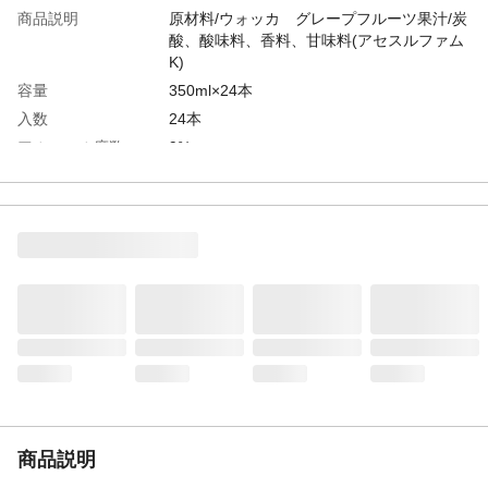
商品説明
原材料/ウォッカ グレープフルーツ果汁/炭
酸、酸味料、香料、甘味料(アセスルファム
K)
容量
350ml×24本
入数
24本
アルコール度数
9%
カテゴリー
スピリッツ(発泡性)1
タイプ
スピリッツ(発泡性)①
商品説明