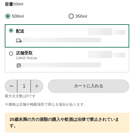
容量
500ml
500ml
350ml
配送
店舗受取
CAINZ PickUp
カートに入れる
最大注文数は
0
です
※価格は​店舗や​掲載場所で​異なる​場合が​あります。
20歳未満の方の酒類の購入や飲酒は法律で禁止されていま
す。