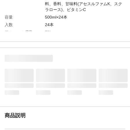
料、香料、甘味料(アセスルファムK、スク
ラロース)、ビタミンC
容量
500ml×24本
入数
24本
アルコール度数
9%
カテゴリー
スピリッツ(発泡性)1
タイプ
スピリッツ(発泡性)①
商品説明