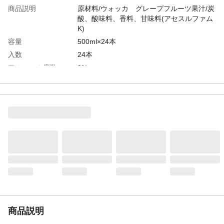
商品説明
原材料/ウォッカ グレープフルーツ果汁/炭
酸、酸味料、香料、甘味料(アセスルファム
K)
容量
500ml×24本
入数
24本
アルコール度数
9%
カテゴリー
スピリッツ(発泡性)1
タイプ
スピリッツ(発泡性)①
商品説明