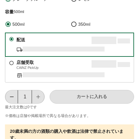
容量
500ml
500ml
350ml
配送
店舗受取
CAINZ PickUp
カートに入れる
最大注文数は
0
です
※価格は​店舗や​掲載場所で​異なる​場合が​あります。
20歳未満の方の酒類の購入や飲酒は法律で禁止されていま
す。