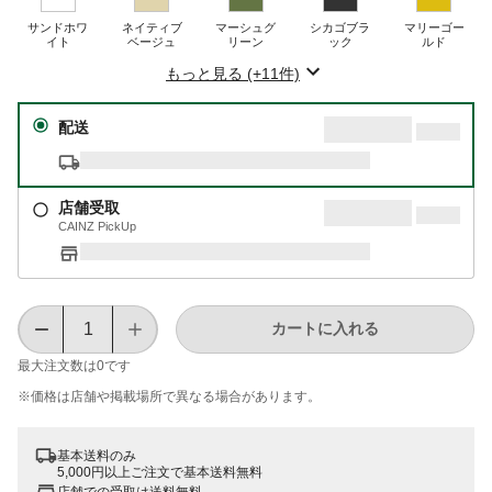
サンドホワ
ネイティブ
マーシュグ
シカゴブラ
マリーゴー
イト
ベージュ
リーン
ック
ルド
もっと見る (+11件)
配送
店舗受取
CAINZ PickUp
カートに入れる
最大注文数は
0
です
※価格は​店舗や​掲載場所で​異なる​場合が​あります。
基本送料のみ
5,000円以上ご注文で基本送料無料
店舗での受取は送料無料