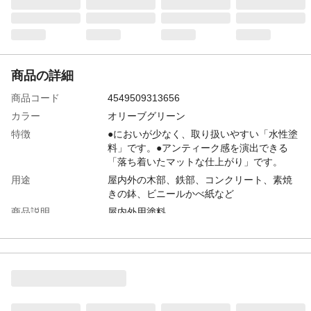
商品の詳細
商品コード
4549509313656
カラー
オリーブグリーン
特徴
●においが少なく、取り扱いやすい「水性塗
料」です。●アンティーク感を演出できる
「落ち着いたマットな仕上がり」です。
用途
屋内外の木部、鉄部、コンクリート、素焼
きの鉢、ビニールかべ紙など
商品説明
屋内外用塗料
内容量
200ml
商品仕様
合成樹脂塗料
成分
合成樹脂(アクリル)、顔料、防かび剤、水
使用方法
●中身が均一にまざるように、フタを開ける
前に、容器を逆さにしてよく振ってくださ