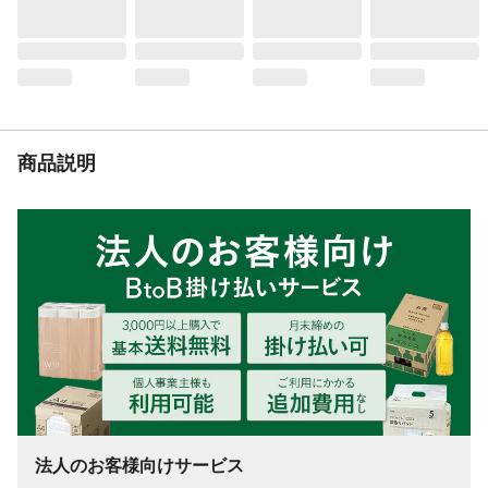
い。●塗料の粘度が高くなり、塗りにくくな
った場合は、水で5%以内を目安にうすめて
ください。
使用上の注意
●塗るときや乾くまでの間に、気温5°C以
下、湿度85%以上になる条件での塗装は避
けてください。●汚れてもよい服装で作業
し、手袋や保護眼鏡を着用してください。●
塗装中、乾燥中ともに換気をよくしてくだ
商品説明
さい。
種類
水性
製造元
ニッペホームプロダクツ株式会社
販売元
株式会社カインズ
うすめる液
水
うすめ方
水で5%以内を目安にうすめてください
液性
水性
乾燥時間
●夏(30℃):約1時間●冬(10℃):約2時間●(塗り
重ねは、4時間以上あけてください)
使用可能な素材
屋内外の木部・鉄部・コンクリート・素焼
きの鉢、ビニールかべ紙など
法人のお客様向けサービス
消防法分類
非危険物