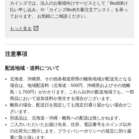
カインズでは、法人のお客様向けサービスとして「BtoB掛け
塗り面積
1回塗り約1平方メートル
払い申し込み」や「カインズBtoB大量注文アシスト」を承っ
保管上の注意
残った塗料は、フタをし、直射日光や0℃以
ております。 お気軽にご相談ください。
下の場所を避けて保存してください。
もっと見る
注意事項
配送地域・送料について
北海道、沖縄県、その他各都道府県の離島地域が配送先となる
場合は、地域配送料（北海道：500円、沖縄県およびその他離
島：1,700円）がかかります。これら以外の配送地域でも、一部
商品において追加送料が発生する場合がございます。
離島の場合、配送日を指定しても指定日通り届かない場合がご
ざいます。
別送品は、北海道・沖縄・離島への配送は致しかねます。
ご入力いただいたお届け先名、住所、電話番号をカインズ以外
の出荷元に開示します。プライバシーポリシーの規定に則り厳
重に取り扱います。