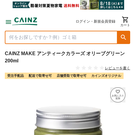
ログイン・新規会員登録
カート
CAINZ MAKE アンティークカラーズ オリーブグリーン
200ml
レビューを書く
受注手配品
配送で取寄せ可
店舗受取で取寄せ可
カインズオリジナル