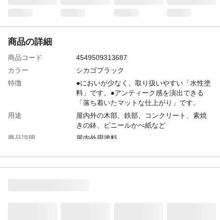
商品の詳細
商品コード
4549509313687
カラー
シカゴブラック
特徴
●においが少なく、取り扱いやすい「水性塗
料」です。●アンティーク感を演出できる
「落ち着いたマットな仕上がり」です。
用途
屋内外の木部、鉄部、コンクリート、素焼
きの鉢、ビニールかべ紙など
商品説明
屋内外用塗料
内容量
200ml
商品仕様
合成樹脂塗料
成分
合成樹脂(アクリル)、顔料、防かび剤、水
使用方法
●中身が均一にまざるように、フタを開ける
前に、容器を逆さにしてよく振ってくださ
い。●塗料の粘度が高くなり、塗りにくくな
った場合は、水で5%以内を目安にうすめて