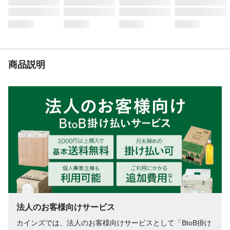
ください。
使用上の注意
●塗るときや乾くまでの間に、気温5°C以
下、湿度85%以上になる条件での塗装は避
けてください。●汚れてもよい服装で作業
し、手袋や保護眼鏡を着用してください。●
塗装中、乾燥中ともに換気をよくしてくだ
商品説明
さい。
種類
水性
製造元
ニッペホームプロダクツ株式会社
販売元
株式会社カインズ
うすめる液
水
うすめ方
水で5%以内を目安にうすめてください
液性
水性
乾燥時間
●夏(30℃):約1時間●冬(10℃):約2時間●(塗り
重ねは、4時間以上あけてください)
使用可能な素材
屋内外の木部・鉄部・コンクリート・素焼
きの鉢、ビニールかべ紙など
法人のお客様向けサービス
消防法分類
非危険物
カインズでは、法人のお客様向けサービスとして「BtoB掛け
塗り面積
1回塗り約1平方メートル