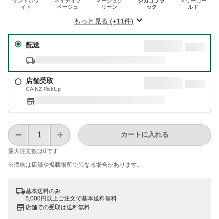
サンドホワ
ネイティブ
マーシュグ
シカゴブラ
マリーゴー
イト
ベージュ
リーン
ック
ルド
もっと見る (+11件)
配送
店舗受取
CAINZ PickUp
カートに入れる
最大注文数は
0
です
※価格は​店舗や​掲載場所で​異なる​場合が​あります。
基本送料のみ
5,000円以上ご注文で基本送料無料
店舗での受取は送料無料