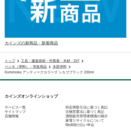
カインズの新商品・新着商品
トップ
工具・建築資材・作業着・木材・DIY
ペンキ（塗料）・塗装用品
木部塗料
Kumimoku アンティークカラーズ シカゴブラック 200ml
カインズオンラインショップ
サービス一覧
特定商取引法に基づく表記
サイトマップ
古物営業法に基づく表記
店舗情報
酒類販売管理者標識の掲示
家電リサイクルについて
BtoB掛け払い申込