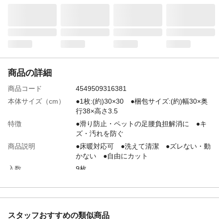
商品の詳細
商品コード
4549509316381
本体サイズ（cm）
●1枚:(約)30×30 ●梱包サイズ:(約)幅30×奥
行38×高さ3.5
特徴
●滑り防止・ペットの足腰負担解消に ●キ
ズ・汚れを防ぐ
商品説明
●床暖対応可 ●洗えて清潔 ●ズレない・動
かない ●自由にカット
入数
9枚
原材料
●表面/ポリエステル:100% ●裏面/アクリル
樹脂
使用方法
●ご使用前に裏面のフィルムをはがしてお使
いください。●床面のワックス・水などは、
スタッフおすすめの類似商品