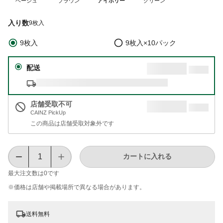
ベージュ
ブラウン
アイボリー
グリーン
入り数
9枚入
9枚入
9枚入×10パック
配送
店舗受取不可
CAINZ PickUp
この商品は店舗受取対象外です
カートに入れる
最大注文数は
0
です
※価格は​店舗や​掲載場所で​異なる​場合が​あります。
送料無料