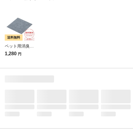
よく拭き取ってからご使用ください。●床面
が塩化ビニル製の場合、変色または密着す
る恐れがあります。●フローリングの種類に
よっては、床面を傷めるおそれがあります
のでご注意ください。
使用上の注意
●本来の用途以外には使用しないでくださ
送料無料
い。●長時間敷きつめたままにしておくと、
ペット用消臭吸着マット 9枚組 幅30cm 奥行30cm グレー
床面に密着するおそれがありますので、1ヶ
月に1度くらいはめくって風通しをしてくだ
1,280
円
さい。●火や高温になる場所に置かないでく
ださい。●お子様の手の届かない場所に保管
してください。
お手入れ方法
●裏面が床に付着した時や、ご使用により床
面が滑りやすくなった場合、光沢ムラ跡が
残った場合には雑巾をぬるま湯に浸しふき
取ってください。取れない場合は、合成洗
剤で強くこすってください。●汚れた場合
は、合成洗剤で弱い手洗いをおすすめしま
す。など
生産国
日本
貼れる面
床面、フローリング