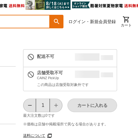
ログイン・新規会員登録
カート
配送不可
店舗受取不可
CAINZ PickUp
この商品は店舗受取対象外です
カートに入れる
最大注文数は
0
です
※価格は​店舗や​掲載場所で​異なる​場合が​あります。
送料について