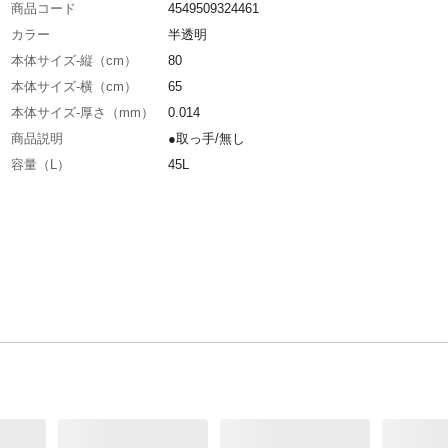
商品コード
4549509324461
カラー
半透明
本体サイズ-縦（cm）
80
本体サイズ-横（cm）
65
本体サイズ-厚さ（mm）
0.014
商品説明
●取っ手/無し
容量（L）
45L
入数
50枚
材質・素材
ポリエチレン
耐熱／耐冷温度（℃）
-30℃
使用上の注意
●本来の用途以外に使用しないでください。●こ
はお子様にとって、窒息の危険が伴うものです
様の手の届かない場所に保管してください。●
ですので、火のそばまたは直射日光の当たる所
かないでください。
生産国
ベトナム