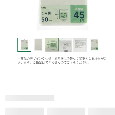
※商品のデザインや仕様、原産国は予告なく変更となる場合がご
ざいます。ご指定はできませんのでご了承ください。