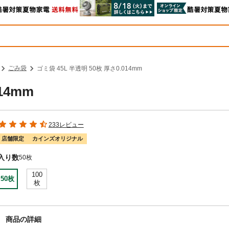
ごみ袋
ゴミ袋 45L 半透明 50枚 厚さ0.014mm
14mm
233レビュー
店舗限定
カインズオリジナル
入り数
50枚
100
50枚
枚
商品の詳細