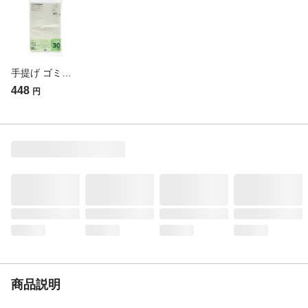
使用上の注意
●本来の用途以外に使用しないでください。
●この袋はお子様にとって、窒息の危険が伴
うものです。お子様の手の届かない場所に
保管してください。●可燃物ですので、火の
そばまたは直射日光の当たる所には置かな
手提げ ゴミ袋 マチ付き 30L 半透明 50枚 VRG30-18
いでください。
448
円
生産国
ベトナム
商品説明