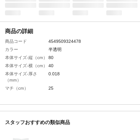
商品の詳細
商品コード
4549509324478
カラー
半透明
本体サイズ-縦（cm）
80
本体サイズ-横（cm）
40
本体サイズ-厚さ
0.018
（mm）
マチ（cm）
25
商品説明
●タイプ/ツルツル ●取っ手/有り
容量（L）
45L
入数
50枚
材質・素材
ポリエチレン
スタッフおすすめの類似商品
耐熱／耐冷温度
-30℃
（℃）