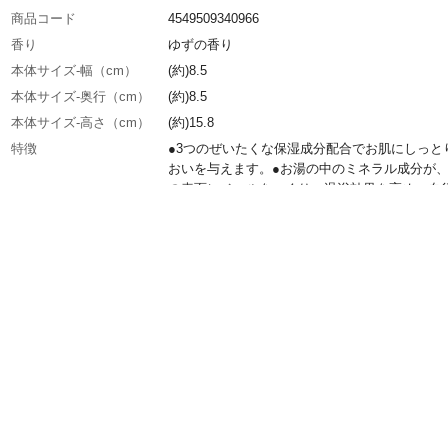
商品コード
4549509340966
香り
ゆずの香り
本体サイズ-幅（cm）
(約)8.5
本体サイズ-奥行（cm）
(約)8.5
本体サイズ-高さ（cm）
(約)15.8
特徴
●3つのぜいたくな保湿成分配合でお肌にしっと
おいを与えます。●お湯の中のミネラル成分が
の表面にベールをつくり、温浴効果を高め、血
進し、お肌の新陳代謝を活性化します。乾燥し
お肌の荒れやしっしんなどに効果的です。
用途
薬用入浴剤
効能・効果
疲労回復、肩のこり、腰痛、冷え症、神経痛、
チ、荒れ性、あせも、しっしん、しもやけ、ひ
かぎれ、にきび、痔、くじき、うちみ、産前産
え症
用法・用量
お湯(200L)に対し、20~30g
商品説明
●なめらかなうるおい肌に3つの保湿成分配合/
プロテイン・コラーゲン・スクワラン ●ミネ
分のベールにつつみこまれた身体は、あったか