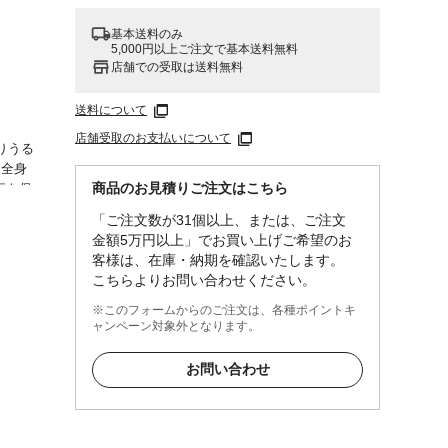
基本送料のみ
5,000円以上ご注文で基本送料無料
店舗での受取は送料無料
送料について
店舗受取のお支払いについて
りうる
、全身
商品のお見積りご注文はこちら
行を促
がちな
「ご注文数が31個以上、または、ご注文
金額5万円以上」でお買い上げご希望のお
客様は、在庫・納期を確認いたします。
こちらよりお問い合わせください。
リウマ
び、あ
※このフォームからのご注文は、各種ポイントキ
後の冷
ャンペーン対象外となります。
お問い合わせ
ミルク
ラル成
感が持