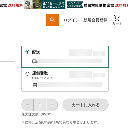
ログイン・新規会員登録
カート
配送
店舗受取
CAINZ PickUp
カートに入れる
最大注文数は
0
です
※価格は​店舗や​掲載場所で​異なる​場合が​あります。