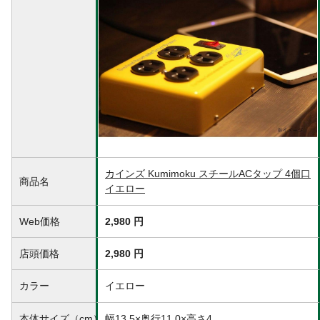
カインズ Kumimoku スチールACタップ 4個口
商品名
イエロー
Web価格
2,980 円
店頭価格
2,980 円
カラー
イエロー
本体サイズ（cm）
幅13.5×奥行11.0×高さ4