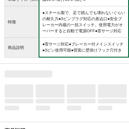
●スチール製で、足で踏んでも壊れないぐらい
の耐久力●3ピンプラグ対応の差込口●安全ブ
特徴
レーカー内蔵の一括スイッチ。使用電力がオ
ーバーすると自動で電源OFF●雷サージ対応
●雷サージ対応●ブレーカー付メインスイッチ
商品説明
●3ピン使用可能●背面に壁掛けフック穴付き