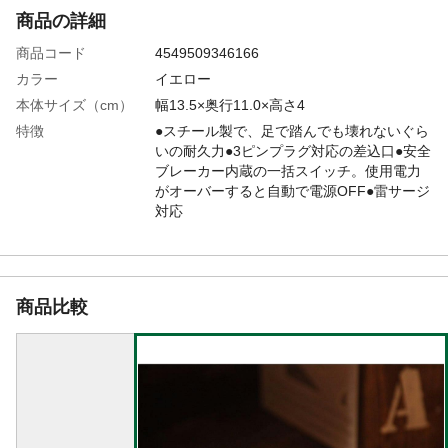
商品の詳細
商品コード
4549509346166
カラー
イエロー
本体サイズ（cm）
幅13.5×奥行11.0×高さ4
特徴
●スチール製で、足で踏んでも壊れないぐら
いの耐久力●3ピンプラグ対応の差込口●安全
ブレーカー内蔵の一括スイッチ。使用電力
がオーバーすると自動で電源OFF●雷サージ
対応
商品説明
●雷サージ対応●ブレーカー付メインスイッ
チ●3ピン使用可能●背面に壁掛けフック穴付
き
商品仕様
4個口、コード:1.8m
商品比較
材質
本体/スチール
使用上の注意
合計1500w以下でご使用ください。
生産国
中国
使用場所
室内
重量
650g