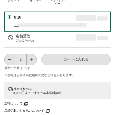
グリーン
イエロー
マットシル
バー
配送
店舗受取
CAINZ PickUp
カートに入れる
最大注文数は
0
です
※価格は​店舗や​掲載場所で​異なる​場合が​あります。
基本送料のみ
5,000円以上ご注文で基本送料無料
送料について
店舗受取のお支払いについて