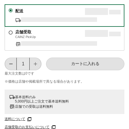
配送
店舗受取
CAINZ PickUp
カートに入れる
最大注文数は
0
です
※価格は​店舗や​掲載場所で​異なる​場合が​あります。
基本送料のみ
5,000円以上ご注文で基本送料無料
店舗での受取は送料無料
送料について
店舗受取のお支払いについて