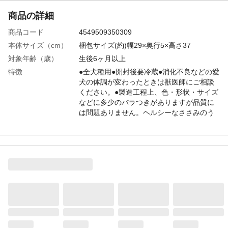
商品の詳細
商品コード
4549509350309
本体サイズ（cm）
梱包サイズ(約)幅29×奥行5×高さ37
対象年齢（歳）
生後6ヶ月以上
特徴
●全犬種用●開封後要冷蔵●消化不良などの愛
犬の体調が変わったときは獣医師にご相談
ください。●製造工程上、色・形状・サイズ
などに多少のバラつきがありますが品質に
は問題ありません。ヘルシーなささみのう
ま味と香りをとじこめ、食べやすくひと口
サイズに仕上げました。
使用上の注意
●本製品は愛犬用おやつです。主食として与
えないでください。●6ヶ月未満の幼犬は消
化器官が未発達なため、与えないでくださ
い。●愛犬の食べ方や習性によっては、のど
に詰まらせることがありますので、必ず観
察しながらお与えください。等
給与方法
1日数回に分けて、おやつとしてお与えくだ
さい。1日あたりの給与量●幼犬(生後6ヶ月