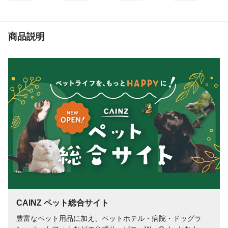
~):3枚以内●超小型犬(~5kg):6枚以内●小型犬
(5~10kg):11枚以内●中型犬(10~20kg):18枚
以内●大型犬(20~35kg):28枚以内●超大型犬
(35kg~):36枚以内
商品説明
内容量
500g
重量
梱包重量(約)550.0g
生産国
中国
原材料
鶏ささみ、タピオカ粉、大豆タンパク、グ
リセリン、砂糖、キサンタンガム(増粘安定
剤)、ソルビン酸K(酸化防止剤)、デヒドロ酢
酸Na(酸化防止剤)
栄養成分表示
粗たん白質:43.0%以上、粗脂肪:2.0%以上、
粗灰分:8.0%以下、粗繊維:0.1%以下、水
分:20.0%以下
代謝エネルギー
321kcal/100gあたり
CAINZ ペット総合サイト
豊富なペット用品に加え、ペットホテル・病院・ドッグラ