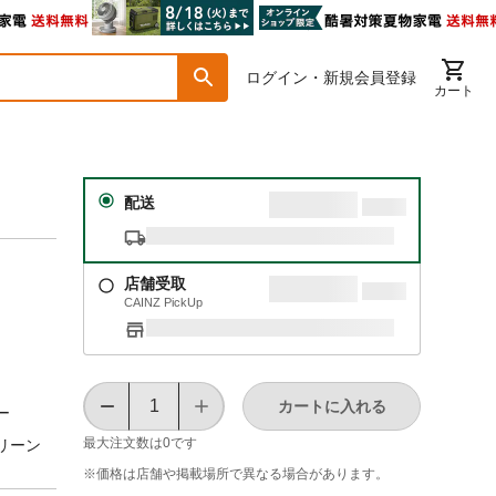
ログイン・新規会員登録
カート
配送
店舗受取
CAINZ PickUp
カートに入れる
ー
最大注文数は
0
です
リーン
※価格は​店舗や​掲載場所で​異なる​場合が​あります。