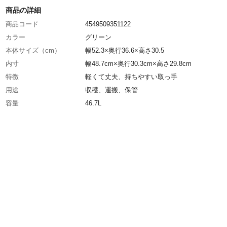
商品の詳細
商品コード
4549509351122
カラー
グリーン
本体サイズ（cm）
幅52.3×奥行36.6×高さ30.5
内寸
幅48.7cm×奥行30.3cm×高さ29.8cm
特徴
軽くて丈夫、持ちやすい取っ手
用途
収穫、運搬、保管
容量
46.7L
材質・素材
PP
原産国
日本