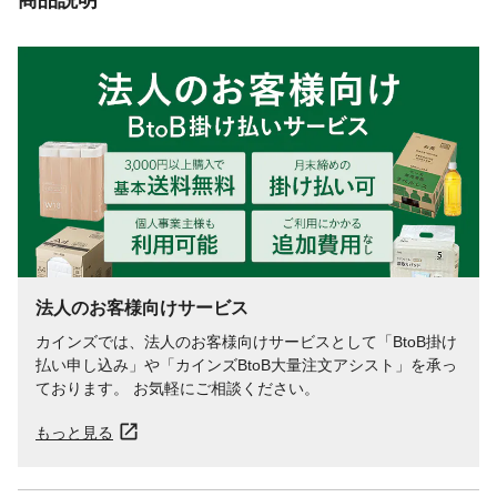
モーター電圧
DC14.4V
打撃数
0～2,900回/分
充電時間
●1.5Ahバッテリーパック KEC-11・EC-
015BP:約75分●1.3Ahバッテリーパック EC-
013BP:約60分
電池パック
リチウムイオン電池※別売り
重量
1.0kg(本体のみ)
法人のお客様向けサービス
カインズでは、法人のお客様向けサービスとして「BtoB掛け
払い申し込み」や「カインズBtoB大量注文アシスト」を承っ
ております。 お気軽にご相談ください。
もっと見る