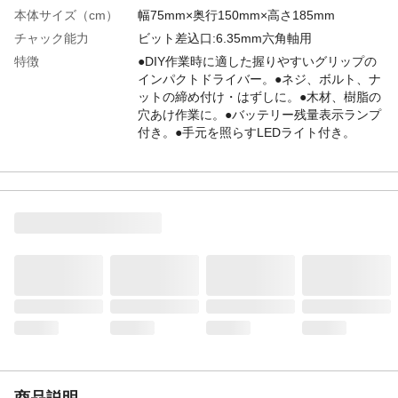
本体サイズ（cm）
幅75mm×奥行150mm×高さ185mm
チャック能力
ビット差込口:6.35mm六角軸用
特徴
●DIY作業時に適した握りやすいグリップの
インパクトドライバー。●ネジ、ボルト、ナ
ットの締め付け・はずしに。●木材、樹脂の
穴あけ作業に。●バッテリー残量表示ランプ
付き。●手元を照らすLEDライト付き。
商品説明
満充電当たりの作業量/約150本
(φ4.1×38mm木ネジ)
付属品／セット内容
本体、ベルトフック、ハンドストラップ、
6.35mm六角軸両頭ビット(＋No.2×65mm)
使用上の注意
●本製品は防水型ではありません。雨中、濡
れた場所、湿気の多い場所では使用しない
でください。●バッテリーパックの連続使用
は2個までにしてください。連続使用する場
合は本体を十分に冷ましてください。(故障
の原因)
生産国
中国
最大トルク
130N・m(約1,320kgf・cm)
モーター形式
DCモーター
商品説明