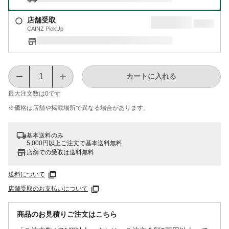
店舗受取
CAINZ PickUp
カートに入れる
最大注文数は
0
です
※価格は​店舗や​掲載場所で​異なる​場合が​あります。
基本送料のみ
5,000円以上ご注文で基本送料無料
店舗での受取は送料無料
送料について
店舗受取のお支払いについて
商品のお見積りご注文はこちら