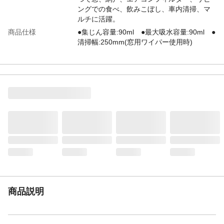
ングでの食べ、飲みこぼし、車内清掃、マ
ルチに活躍。
商品仕様
●集じん容量:90ml ●最大吸水容量:90ml ●
清掃幅:250mm(窓用ワイパー使用時)
付属品／セット内容
本体、マルチノズル、ブラシノズル、窓用
ワイパー、スプレーボトル、スプレーボト
ル用アタッチメント、ダスター
生産国
中国
充電時間
●1.5Ahバッテリーパック KEC-11・EC-
015BP:約75分●1.3Ahバッテリーパック EC-
013BP:約60分
重量
680g(本体のみ)
商品説明