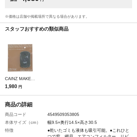
※価格は​店舗や​掲載場所で​異なる​場合が​あります。
スタッフおすすめの類似商品
CAINZ MAKE Kumimoku USBチャージャー KEC-15
1,980
円
商品の詳細
商品コード
4549509353805
本体サイズ（cm）
幅9.5×奥行14.5×高さ30.5
特徴
●乾いたゴミも液体も吸引可能。●これひと
つで窓、網戸、エアコンフィルター、リビ