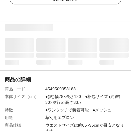
商品の詳細
商品コード
4549509358183
本体サイズ（cm）
●(約)幅78×長さ120 ●梱包サイズ:(約)幅
30×奥行5×高さ33.7
特徴
●ワンタッチで装着可能 ●メッシュ
用途
草刈用エプロン
商品仕様
ウエストサイズは約65~95cmが目安となり
ます