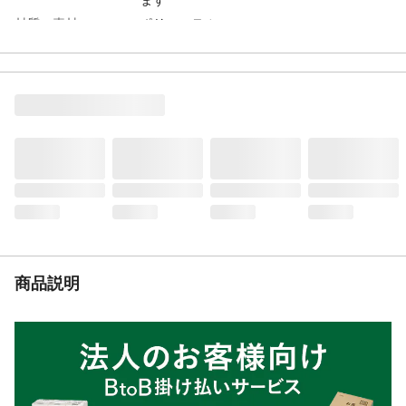
材質・素材
ポリエステル
使用上の注意
●本来の用途以外には使用しないでくださ
い。●火のそばに置かないでください。●安
全に使用して頂くために、使用する刈払機
の取扱説明書を必ずお読みください。●汗、
雨などで濡れると色落ち、硬化、劣化、変
色の恐れがあります。など
生産国
中国
重量
(約)294.2g
商品説明