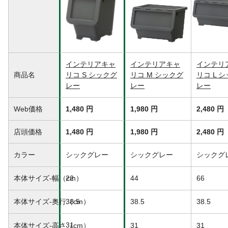
4kg)
生産国
日本
インテリアキャ
インテリアキャ
インテリ
商品名
リコ S シックグ
リコ M シックグ
リコ L 
レー
レー
レー
Web価格
1,480 円
1,980 円
2,480 円
店頭価格
1,480 円
1,980 円
2,480 円
カラー
シックグレー
シックグレー
シックグ
本体サイズ-幅（cm）
22
44
66
本体サイズ-奥行（cm）
38.5
38.5
38.5
31
本体サイズ-高さ（cm）
31
31