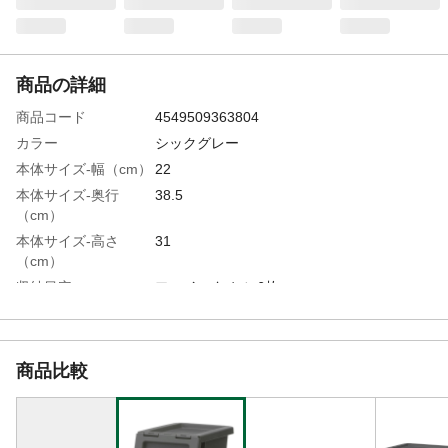
商品の詳細
商品コード
4549509363804
カラー
シックグレー
本体サイズ-幅（cm）
22
本体サイズ-奥行
38.5
（cm）
本体サイズ-高さ
31
（cm）
収納目安
フェイスタオル:6枚
積み重ね
3段まで
商品仕様
●S●内寸(底面実寸)/幅15.2cm×奥行26.7cm×
高さ25.9cm
商品比較
材質・素材
ポリプロピレン
耐荷重
●キャスター耐荷重:12kg ●天板耐荷
重:8kg(3段使用時の2・3段目の耐荷重は各