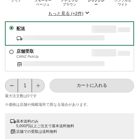
クリア
スモーキー
ナチュラル
シックグレ
シンプルホ
ベージュ
ブラウン
ー
ワイト
もっと見る (+2件)
配送
店舗受取
CAINZ PickUp
カートに入れる
最大注文数は
0
です
※価格は​店舗や​掲載場所で​異なる​場合が​あります。
基本送料のみ
5,000円以上ご注文で基本送料無料
店舗での受取は送料無料