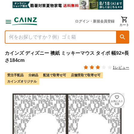
ログイン・新規会員登録
カート
カインズ ディズニー 襖紙 ミッキーマウス タイポ 幅92×長
さ184cm
1レビュー
受注手配品
分納品
配送で取寄せ可
店舗受取で取寄せ可
カインズオリジナル