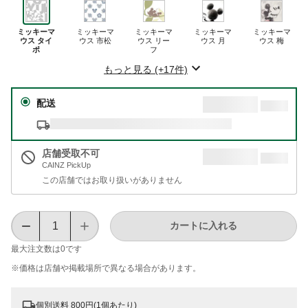
ミッキーマ
ミッキーマ
ミッキーマ
ミッキーマ
ミッキーマ
ウス タイ
ウス 市松
ウス リー
ウス 月
ウス 梅
ポ
フ
もっと見る (+17件)
配送
店舗受取不可
CAINZ PickUp
この店舗ではお取り扱いがありません
カートに入れる
最大注文数は
0
です
※価格は​店舗や​掲載場所で​異なる​場合が​あります。
個別送料 800円(1個あたり)