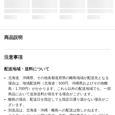
ミ●鋲ぬき●インテリアバール●カット定規●
木づち●木片●簡単ふすまの引き手釘打ち、
またはポンチなど
柄名
ミッキーマウスタイポ
商品説明
注意事項
配送地域・送料について
北海道、沖縄県、その他各都道府県の離島地域が配送先となる
場合は、地域配送料（北海道：500円、沖縄県およびその他離
島：1,700円）がかかります。これら以外の配送地域でも、一部
商品において追加送料が発生する場合がございます。
離島の場合、配送日を指定しても指定日通り届かない場合がご
ざいます。
別送品は、北海道・沖縄・離島への配送は致しかねます。