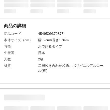
商品の詳細
商品コード
4549509372875
本体サイズ（cm）
幅92cm×長さ1.84m
特徴
水で貼るタイプ
生産国
日本
入数
2枚
材質
二層抄き合わせ和紙、ポリビニルアルコー
ル(糊)
貼る前の注意
●破れがある場合は、先に＜茶チリ＞や＜大
穴補修紙＞で補修してください。●濃い色柄
のふすま紙の上に貼る場合は、あらかじめ
濃い色柄の上に＜茶チリ＞を貼った後に、
ふすま紙を貼ってください。
必要な道具類
●洗面器●水つけ、のりつけスポンジまたは
のりバケ●カッターナイフ●おさえハケ●ハサ