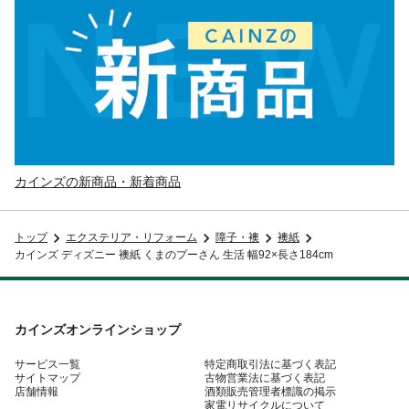
カインズの新商品・新着商品
トップ
エクステリア・リフォーム
障子・襖
襖紙
カインズ ディズニー 襖紙 くまのプーさん 生活 幅92×長さ184cm
カインズオンラインショップ
サービス一覧
特定商取引法に基づく表記
サイトマップ
古物営業法に基づく表記
店舗情報
酒類販売管理者標識の掲示
家電リサイクルについて