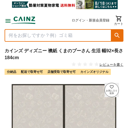
ログイン・新規会員登録
カート
カインズ ディズニー 襖紙 くまのプーさん 生活 幅92×長さ
184cm
レビューを書く
分納品
配送で取寄せ可
店舗受取で取寄せ可
カインズオリジナル