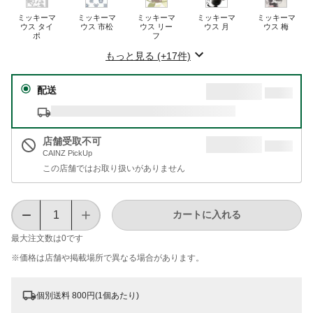
ミッキーマ
ミッキーマ
ミッキーマ
ミッキーマ
ミッキーマ
ウス タイ
ウス 市松
ウス リー
ウス 月
ウス 梅
ポ
フ
もっと見る (+17件)
配送
店舗受取不可
CAINZ PickUp
この店舗ではお取り扱いがありません
カートに入れる
最大注文数は
0
です
※価格は​店舗や​掲載場所で​異なる​場合が​あります。
個別送料 800円(1個あたり)