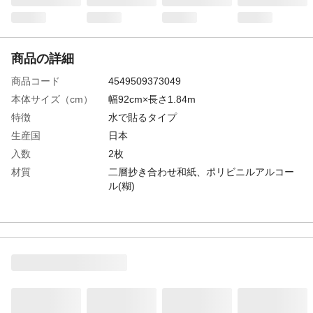
商品の詳細
商品コード
4549509373049
本体サイズ（cm）
幅92cm×長さ1.84m
特徴
水で貼るタイプ
生産国
日本
入数
2枚
材質
二層抄き合わせ和紙、ポリビニルアルコー
ル(糊)
貼る前の注意
●破れがある場合は、先に＜茶チリ＞や＜大
穴補修紙＞で補修してください。●濃い色柄
のふすま紙の上に貼る場合は、あらかじめ
濃い色柄の上に＜茶チリ＞を貼った後に、
ふすま紙を貼ってください。
必要な道具類
●洗面器●水つけ、のりつけスポンジまたは
のりバケ●カッターナイフ●おさえハケ●ハサ
ミ●鋲ぬき●インテリアバール●カット定規●