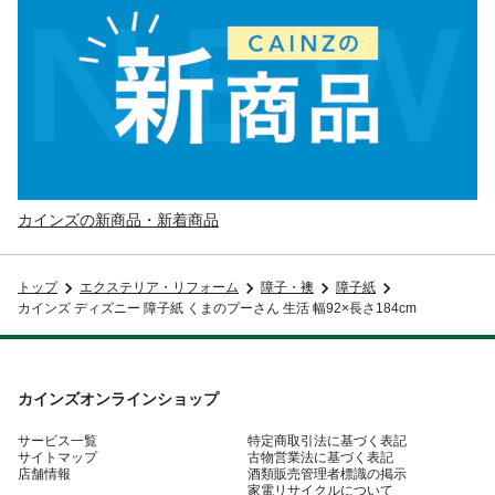
カインズの新商品・新着商品
トップ
エクステリア・リフォーム
障子・襖
障子紙
カインズ ディズニー 障子紙 くまのプーさん 生活 幅92×長さ184cm
カインズオンラインショップ
サービス一覧
特定商取引法に基づく表記
サイトマップ
古物営業法に基づく表記
店舗情報
酒類販売管理者標識の掲示
家電リサイクルについて