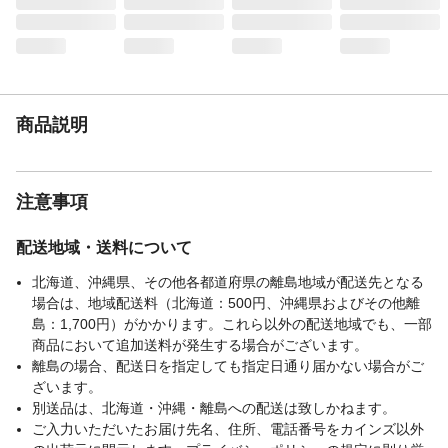
ある障子用糊をご使用下さい。
入数
2枚入り
材質
パルプ:60%、ポリエステル:35%、ビニロン
バインダー:5%、蛍光剤配合
生産国
日本
商品説明
製法
機械すき
貼れる面積の目安
腰板なし障子:92cm×184cm×2枚分
（枚分）
柄名
注意事項
くまのプーさん
模様
生活
配送地域・送料について
北海道、沖縄県、その他各都道府県の離島地域が配送先となる
場合は、地域配送料（北海道：500円、沖縄県およびその他離
島：1,700円）がかかります。これら以外の配送地域でも、一部
商品において追加送料が発生する場合がございます。
離島の場合、配送日を指定しても指定日通り届かない場合がご
ざいます。
別送品は、北海道・沖縄・離島への配送は致しかねます。
ご入力いただいたお届け先名、住所、電話番号をカインズ以外