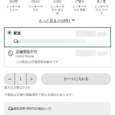
ミッキー＆
ミッキーマ
ミッキーマ
ミッキーマ
ミッキーマ
ミニー
ウス
ウス タイ
ウス 市松
ウス リー
ポ
フ
もっと見る (+19件)
配送
店舗受取不可
CAINZ PickUp
この商品は店舗受取対象外です
カートに入れる
最大注文数は
0
です
※価格は​店舗や​掲載場所で​異なる​場合が​あります。
個別送料 800円(1個あたり)