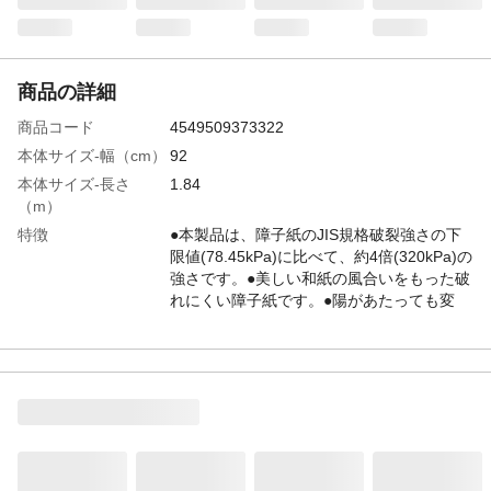
商品の詳細
商品コード
4549509373322
本体サイズ-幅（cm）
92
本体サイズ-長さ
1.84
（m）
特徴
●本製品は、障子紙のJIS規格破裂強さの下
限値(78.45kPa)に比べて、約4倍(320kPa)の
強さです。●美しい和紙の風合いをもった破
れにくい障子紙です。●陽があたっても変
色・劣化しにくい障子紙です。
用途
障子紙の貼り替え
商品説明
障子用のりで貼るタイプ
使用上の注意
●換気をよくして作業を行ってください。●
障子枠は木の種類や年月によって糊をつけ
るとアクが出ることがあります。その場
合、障子枠を水でよく洗いアク止め効果の