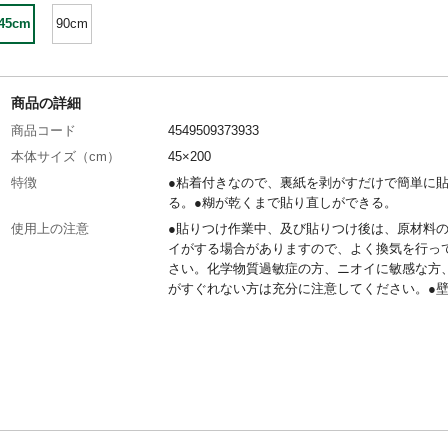
45cm
90cm
商品の詳細
商品コード
4549509373933
本体サイズ（cm）
45×200
特徴
●粘着付きなので、裏紙を剥がすだけで簡単に
る。●糊が乾くまで貼り直しができる。
使用上の注意
●貼りつけ作業中、及び貼りつけ後は、原材料
イがする場合がありますので、よく換気を行っ
さい。化学物質過敏症の方、ニオイに敏感な方
がすぐれない方は充分に注意してください。●
してはお使いになれません。
材質
●生地/塩化ビニル樹脂 ●粘着材/アクリル系樹
生産国
中国
貼れない面
ザラザラした面、凹凸の激しい面、布製品、屋
呂場、天井、土壁、壁紙、床面
貼れる面
平らな面