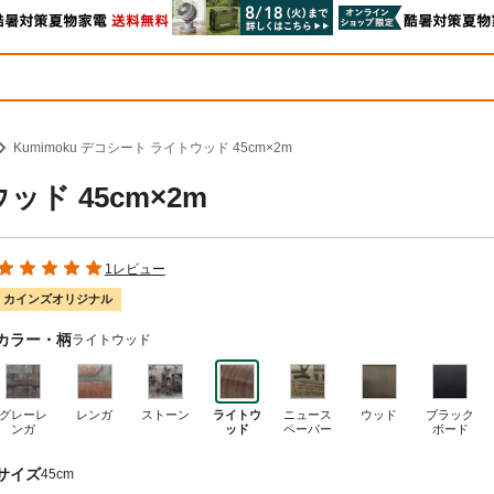
Kumimoku デコシート ライトウッド 45cm×2m
ッド 45cm×2m
1レビュー
カインズオリジナル
カラー・柄
ライトウッド
グレーレ
レンガ
ストーン
ライトウ
ニュース
ウッド
ブラック
ンガ
ッド
ペーパー
ボード
サイズ
45cm