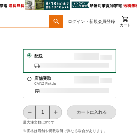
ログイン・新規会員登録
カート
配送
店舗受取
CAINZ PickUp
カートに入れる
最大注文数は
0
です
※価格は​店舗や​掲載場所で​異なる​場合が​あります。