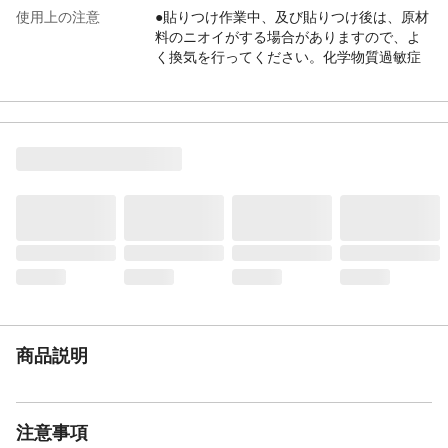
使用上の注意
●貼りつけ作業中、及び貼りつけ後は、原材
料のニオイがする場合がありますので、よ
く換気を行ってください。化学物質過敏症
の方、ニオイに敏感な方、体調がすぐれな
い方は充分に注意してください。●壁紙とし
てはお使いになれません。
材質
●生地/塩化ビニル樹脂 ●粘着材/アクリル系
樹脂
生産国
中国
貼れない面
ザラザラした面、凹凸の激しい面、布製
品、屋外、風呂場、天井、土壁、壁紙、床
面
貼れる面
平らな面
商品説明
注意事項