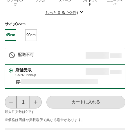
グレーレン
レンガ
ストーン
ライトウッ
ニュースペ
ガ
ド
ーパー
もっと見る (+2件)
サイズ
45cm
45cm
90cm
配送不可
店舗受取
CAINZ PickUp
カートに入れる
最大注文数は
0
です
※価格は​店舗や​掲載場所で​異なる​場合が​あります。