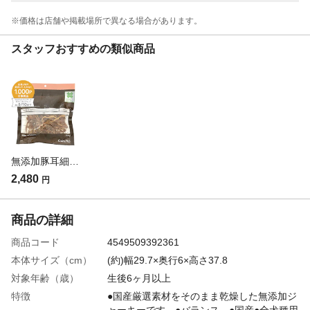
※価格は​店舗や​掲載場所で​異なる​場合が​あります。
スタッフおすすめの類似商品
無添加豚耳細切り 300g
2,480
円
商品の詳細
商品コード
4549509392361
本体サイズ（cm）
(約)幅29.7×奥行6×高さ37.8
対象年齢（歳）
生後6ヶ月以上
特徴
●国産厳選素材をそのまま乾燥した無添加ジ
ャーキーです。●バランス ●国産●全犬種用