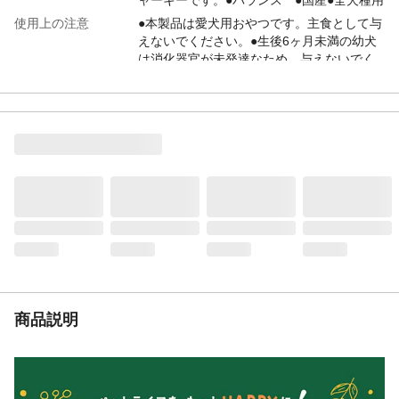
使用上の注意
●本製品は愛犬用おやつです。主食として与
えないでください。●生後6ヶ月未満の幼犬
は消化器官が未発達なため、与えないでく
ださい。等
給与方法
●1日数回に分けて、おやつとしてお与えく
ださい。●1日あたりの給与量/幼犬(生後6ヶ
月~):~5g、超小型犬(~5kg):~5g、小型犬
(5~10kg):5g~15g、中型犬
(10~20kg):15~25g、大型犬
(20~35kg):25~40g
内容量
440g
重量
(約)486g
生産国
日本
原材料
豚耳
栄養成分表示
たんぱく質:55.0%以上、脂質:27.0%以上、
商品説明
粗繊維:0.5%以下、灰分:1.2%以下、水
分:11.0%以下
代謝エネルギー
490kcal(100gあたり)