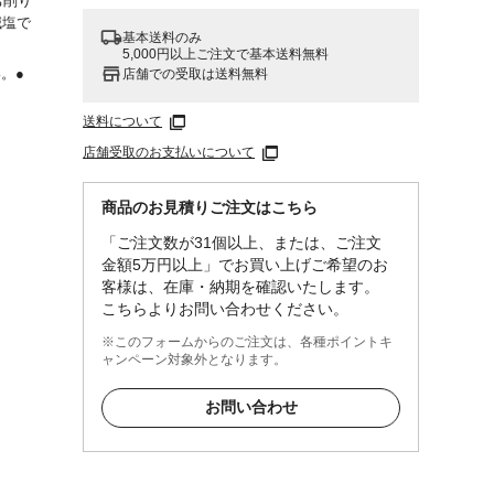
お削り
減塩で
基本送料のみ
5,000円以上ご注文で基本送料無料
。●
店舗での受取は送料無料
関わら
送料について
て異な
店舗受取のお支払いについて
回に分
商品のお見積りご注文はこちら
「ご注文数が31個以上、または、ご注文
金額5万円以上」でお買い上げご希望のお
客様は、在庫・納期を確認いたします。
こちらよりお問い合わせください。
繊
※このフォームからのご注文は、各種ポイントキ
以下
ャンペーン対象外となります。
お問い合わせ