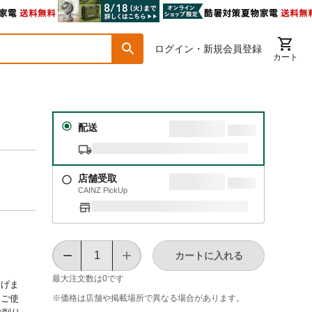
ログイン・新規会員登録
カート
配送
店舗受取
CAINZ PickUp
カートに入れる
最大注文数は
0
です
あげま
※価格は​店舗や​掲載場所で​異なる​場合が​あります。
もご使