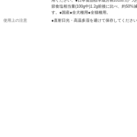
用ください。●日本食品標準成分表2010のかつ
節食塩相当量(100g中)1.2g前後に比べ、約50%
す。●国産●全犬種用●全猫種用。
使用上の注意
●直射日光・高温多湿を避けて保存してください
開封後は必ず封をして冷蔵保存し、賞味期限に
ずなるべく早めにお与えください。
給与方法
給与量は愛犬・愛猫の大きさや健康状態によっ
ります。パッケージ裏面の表を目安に、1日数
けて、おやつとしてお与えください。
内容量
40g
重量
梱包重量(約)52.1g
生産国
日本
原材料
かつおのふし
保証成分
粗たん白質:67.0%以上、粗脂肪:7.0%以上、粗
維:0.5%以下、粗灰分:5.0%以下、水分:20.0%
代謝エネルギー
100gあたり:382kcal