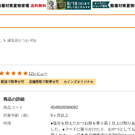
）
減塩花かつお 40g
12レビュー
配送で取寄せ可
店舗受取で取寄せ可
カインズオリジナル
商品の詳細
商品コード
4549509394082
対象年齢（歳）
6ヶ月以上
特徴
●塩分を控えたかつお節を香り高く仕上げ削り
した。●フードに振りかけたり、おやつとして