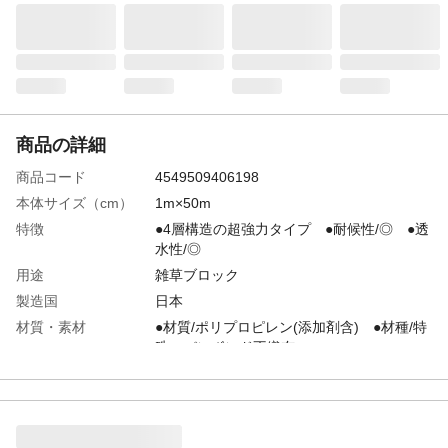
商品の詳細
商品コード
4549509406198
本体サイズ（cm）
1m×50m
特徴
●4層構造の超強力タイプ ●耐候性/◎ ●透
水性/◎
用途
雑草ブロック
製造国
日本
材質・素材
●材質/ポリプロピレン(添加剤含) ●材種/特
殊スパンボンド不織布
シートピン使用の目
1m間隔で使用した場合:100本
安
耐用年数（目安）
5年～6年