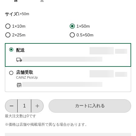
緑
黒
サイズ
1×50m
1×10m
1×50m
2×25m
0.5×50m
配送
店舗受取
CAINZ PickUp
カートに入れる
最大注文数は
0
です
※価格は​店舗や​掲載場所で​異なる​場合が​あります。