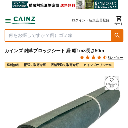
ログイン・新規会員登録
カート
カインズ 雑草ブロックシート 緑 幅1m×長さ50m
8レビュー
送料無料
配送で取寄せ可
店舗受取で取寄せ可
カインズオリジナル