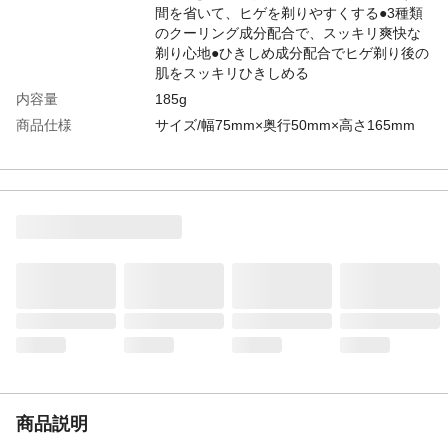
間を省いて、ヒゲを剃りやすくする●3種類
のクーリング成分配合で、スッキリ爽快な
剃り心地●ひきしめ成分配合でヒゲ剃り後の
肌をスッキリひきしめる
内容量
185g
商品仕様
サイズ/幅75mm×奥行50mm×高さ165mm
成分
水、PEG-100水添ヒマシ油、PEG-8、グリ
セリン、カルボマー、水酸化Na、EDTA-
2Na、メントール、メントキシプロパンジ
オール、カフェイン、カンフル、フェノキ
シエタノール、メチルパラベン、香料、青1
使用方法
●適量を手にとり、肌によくのばしてから剃
ってください。●つけてしばらくおくとヒゲ
がより柔らかくなり、剃りやすくなりま
す。●中味が少なくなったときは、キャップ
を回してはずすと最後までムダなく使えま
す。
使用上の注意
お肌に異常が生じていないかよく注意して
使用してください。傷や湿疹等異常のある
商品説明
ときは使わないでください。刺激、色抜け
(白斑等)、黒ずみ等の異常が出たら使用を中