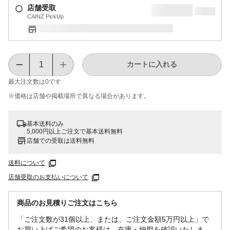
店舗受取
CAINZ PickUp
カートに入れる
最大注文数は
0
です
※価格は​店舗や​掲載場所で​異なる​場合が​あります。
基本送料のみ
5,000円以上ご注文で基本送料無料
店舗での受取は送料無料
送料について
店舗受取のお支払いについて
商品のお見積りご注文はこちら
「ご注文数が31個以上、または、ご注文金額5万円以上」で
お買い上げご希望のお客様は、在庫・納期を確認いたしま