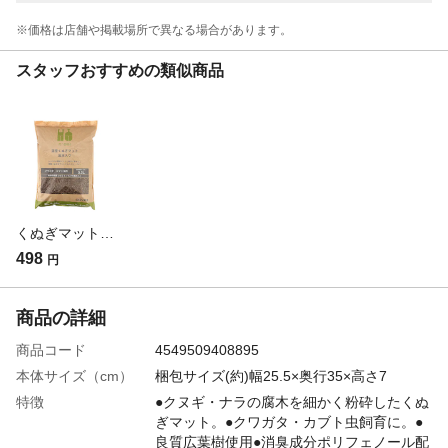
※価格は​店舗や​掲載場所で​異なる​場合が​あります。
スタッフおすすめの類似商品
くぬぎマット 菌床入り クワガタ・カブト虫用 5.5L
498
円
商品の詳細
商品コード
4549509408895
本体サイズ（cm）
梱包サイズ(約)幅25.5×奥行35×高さ7
特徴
●クヌギ・ナラの腐木を細かく粉砕したくぬ
ぎマット。●クワガタ・カブト虫飼育に。●
良質広葉樹使用●消臭成分ポリフェノール配