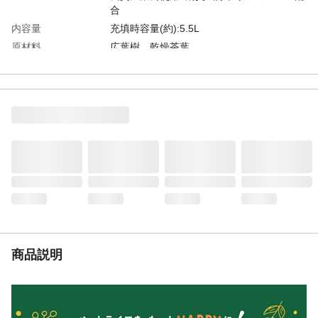
合
内容量
充填時容量(約):5.5L
原材料
広葉樹、乾燥茶葉
使用方法
●くぬぎマットは、適度に加水してからご使
用ください。水分量は、手のひらで軽く握
って固まり、指で押すとくずれる程度が適
量です。●成虫飼育の場合、くぬぎを飼育ケ
ースの2～3割の高さまで入れ、皿木やのぼ
り木などをセットしてください。等
生産国
日本
飼育に必要なもの
●成虫/飼育ケース、昆虫ウォーター、くぬ
ぎマット、のぼり木、昆虫のミツ、昆虫ゼ
リー、皿木、樹皮 ●幼虫/飼育ケース、く
ぬぎマット、昆虫ウォーター、くち木
商品説明