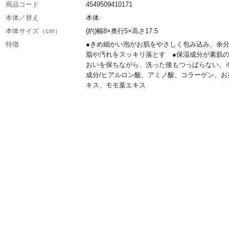
商品コード
4549509410171
本体／替え
本体
本体サイズ（cm）
(約)幅8×奥行5×高さ17.5
特徴
●きめ細かい泡がお肌をやさしく包み込み、余
脂や汚れをスッキリ落とす ●保湿成分が素肌
おいを保ちながら、洗った後もつっぱらない。
成分/ヒアルロン酸、アミノ酸、コラーゲン、お
キス、モモ葉エキス
用途
●これ1本でスッキリ、泡洗顔+シェービングシ
ング ●フォームとしても使える
内容量
250mL
材質
ボトル、ポンプ、ストッパー/プラ
成分
水、ヤシ脂肪酸K、PG、グリセリン、ラウラミ
ピルベタイン、ラウリルヒドロキシスルタイン
ン酸、ヒアルロン酸Na、アルギニン、セチルP
ロキシエチルパルミタミド、加水分解コラーゲ
チミツ、チャ葉エキス、エタノール、モモ葉エ
など
使用方法
●手のひらに適量(1~2プッシュ分)をとり、顔全
み込むように洗い、水又はお湯ですすいでく