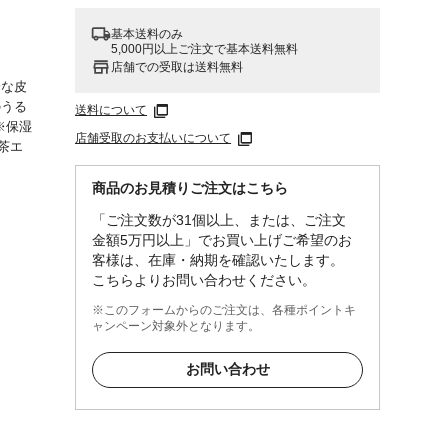
基本送料のみ
5,000円以上ご注文で基本送料無料
店舗での受取は送料無料
分な皮
のうる
送料について
※保湿
店舗受取のお支払いについて
茶エ
商品のお見積りご注文はこちら
ェービ
「ご注文数が31個以上、または、ご注文
金額5万円以上」でお買い上げご希望のお
客様は、在庫・納期を確認いたします。
こちらよりお問い合わせください。
ドプロ
※このフォームからのご注文は、各種ポイントキ
、クエ
ャンペーン対象外となります。
Gヒド
ン、ハ
お問い合わせ
キス、
体を包
ださい