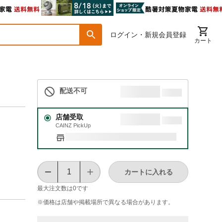
ログイン・新規会員登録
カート
配送不可
店舗受取
CAINZ PickUp
カートに入れる
最大注文数は
0
です
※価格は​店舗や​掲載場所で​異なる​場合が​あります。