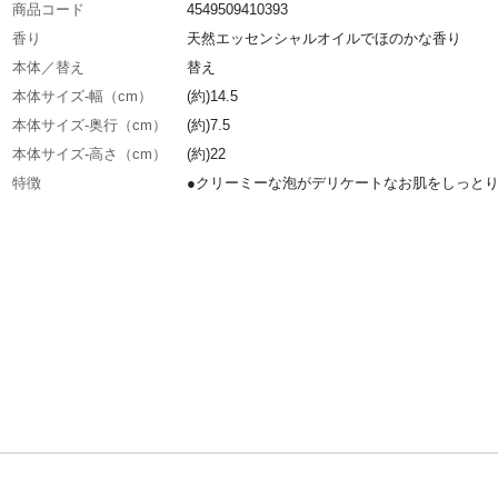
商品コード
4549509410393
香り
天然エッセンシャルオイルでほのかな香り
本体／替え
替え
本体サイズ-幅（cm）
(約)14.5
本体サイズ-奥行（cm）
(約)7.5
本体サイズ-高さ（cm）
(約)22
特徴
●クリーミーな泡がデリケートなお肌をしっ
●植物由来の洗浄成分 オーガニック保湿成分配
無添加(無着色・無防腐剤)
用途
ボディソープ
商品説明
●洗う成分は植物由来の原料を使用 ●クリーミ
泡が、デリケートな肌を包み込み、しっとりと
げます ●着色料・防腐剤は使用しておりませ
使用方法
お湯を含ませたタオルやスポンジなどに適量を
軽く泡立ててからお使いください。その後、洗
てください。
内容量
450mL
成分
水、ラウリン酸、グリセリン、コカミドプロピ
イン、コカミドDEA、水酸化K、ミリスチン酸