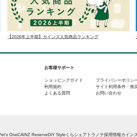
【2026年上半期】カインズ人気商品ランキング
お客様サポート
ショッピングガイド
プライバシーポリシ
利用規約
サイト利用条件・推
よくある質問
お問い合わせ
Pet’s One
CAINZ Reserve
DIY Style
くらシェア
トラノテ
採用情報
カインズ