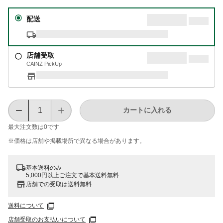
配送
店舗受取
CAINZ PickUp
カートに入れる
最大注文数は
0
です
※価格は​店舗や​掲載場所で​異なる​場合が​あります。
基本送料のみ
5,000円以上ご注文で基本送料無料
店舗での受取は送料無料
送料について
店舗受取のお支払いについて