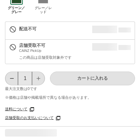
グリーン／
グレー／レ
グレー
ッド
配送不可
店舗受取不可
CAINZ PickUp
この商品は店舗受取対象外です
カートに入れる
最大注文数は
0
です
※価格は​店舗や​掲載場所で​異なる​場合が​あります。
送料について
店舗受取のお支払いについて