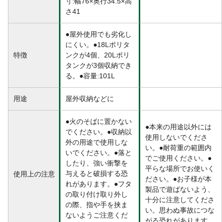
寸:幅76×奥行34.5×高
さ41
●屋外使用でも劣化し
にくい。●18Lポリタ
特徴
ンクが4個、20Lポリ
タンクが3個収納でき
る。●容量:101L
用途
屋外収納などに
●火のそばに置かない
●本来の用途以外には
でください。●収納以
使用しないでくださ
外の用途で使用しな
い。●耐荷重の範囲内
いでください。●落と
でご使用ください。●
したり、強い衝撃を
平らな場所でお使いく
与えると破損する恐
使用上の注意
ださい。●お子様が本
れがあります。●フタ
製品で遊ばないよう、
の取り付け取り外し
十分に注意してくださ
の際、指や手を挟ま
い。思わぬ事故につな
ないようご注意くだ
がる恐れがあります。