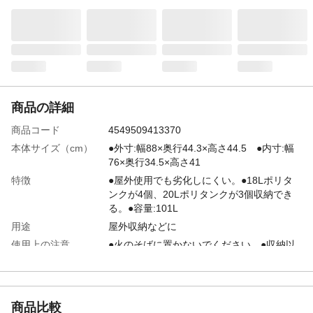
商品の詳細
商品コード
4549509413370
本体サイズ（cm）
●外寸:幅88×奥行44.3×高さ44.5 ●内寸:幅
76×奥行34.5×高さ41
特徴
●屋外使用でも劣化しにくい。●18Lポリタ
ンクが4個、20Lポリタンクが3個収納でき
る。●容量:101L
用途
屋外収納などに
使用上の注意
●火のそばに置かないでください。●収納以
外の用途で使用しないでください。●落とし
たり、強い衝撃を与えると破損する恐れが
あります。●フタの取り付け取り外しの際、
指や手を挟まないようご注意ください。
商品比較