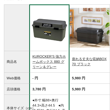
材質
本体、フタ、バックル/ポリプロピレン
生産国
日本
重量
3.0kg
KUROCKER’S 強力ホ
座れる丈夫な収納BOX
商品名
ームボックス 880 グ
70 ブラック
リーン＆グレー
Web価格
- 円
5,980 円
店頭価格
3,780 円
5,980 円
●外寸:幅88×奥行
44.3×高さ44.5 ●内
本体サイズ（cm）