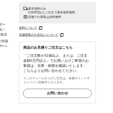
基本送料のみ
5,000円以上ご注文で基本送料無料
店舗での受取は送料無料
ボー
送料について
洗い
、急須
店舗受取のお支払いについて
の先端
物から
商品のお見積りご注文はこちら
に水洗
「ご注文数が31個以上、または、ご注文
作業後
金額5万円以上」でお買い上げご希望のお
客様は、在庫・納期を確認いたします。
こちらよりお問い合わせください。
ルキル
※このフォームからのご注文は、各種ポイントキ
ャンペーン対象外となります。
、続
いよう
お問い合わせ
プの製
コール