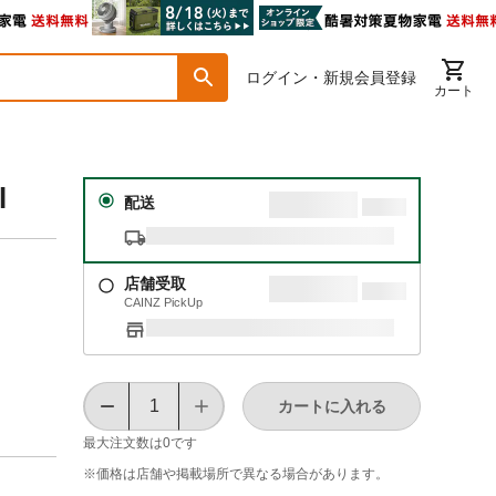
ログイン・新規会員登録
カート
l
配送
店舗受取
CAINZ PickUp
カートに入れる
最大注文数は
0
です
※価格は​店舗や​掲載場所で​異なる​場合が​あります。