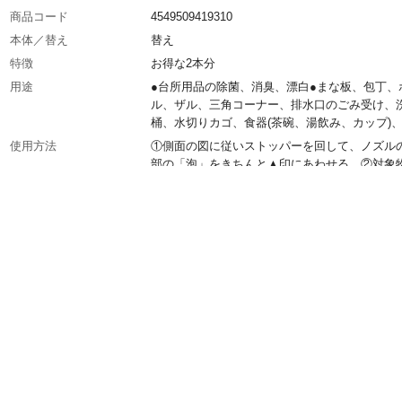
商品コード
4549509419310
本体／替え
替え
特徴
お得な2本分
用途
●台所用品の除菌、消臭、漂白●まな板、包丁、
ル、ザル、三角コーナー、排水口のごみ受け、
桶、水切りカゴ、食器(茶碗、湯飲み、カップ)
使用方法
①側面の図に従いストッパーを回して、ノズル
部の「泡」をきちんと▲印にあわせる。②対象
10cm離して直接スプレーする。③数分後充分
いする。④使用後は先端を「閉」に合わせる。
は必ず手を洗い、その後、顔、目も洗う。
内容量
1040ml
成分
次亜塩素酸ナトリウム(塩素系)、界面活性剤(ア
アミンオキシド)、水酸化ナトリウム
使用上の注意
●用途以外に使わない。●一度に大量に使ったり
けて長時間使わない。●液が目や皮膚につかな
に注意する。●必ず単独で使用する。酸性タイ
品や排水口ヌメリ取り剤・生ごみ・食酢・アル
と混ざると有害なガスが発生して危険。
生産国
日本