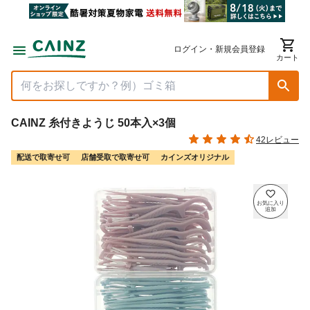
ログイン・新規会員登録
カート
CAINZ 糸付きようじ 50本入×3個
42レビュー
配送で取寄せ可
店舗受取で取寄せ可
カインズオリジナル