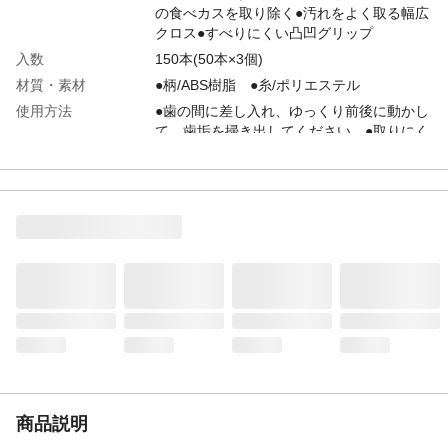
の食べカスを取り除く●汚れをよく取る幅広
クロス●すべりにくい凸凹グリップ
入数
150本(50本×3個)
材質・素材
●柄/ABS樹脂 ●糸/ポリエステル
使用方法
●歯の間に差し入れ、ゆっくり前後に動かし
て、歯垢を掃き出してください。●取りにく
い食べカスは、ピック部分を使いお取りく
ださい。
生産国
台湾
商品説明