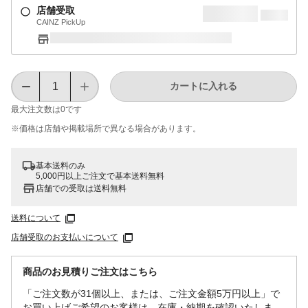
店舗受取
CAINZ PickUp
カートに入れる
最大注文数は
0
です
※価格は​店舗や​掲載場所で​異なる​場合が​あります。
基本送料のみ
5,000円以上ご注文で基本送料無料
店舗での受取は送料無料
送料について
店舗受取のお支払いについて
商品のお見積りご注文はこちら
「ご注文数が31個以上、または、ご注文金額5万円以上」で
お買い上げご希望のお客様は、在庫・納期を確認いたしま