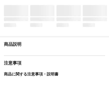
収納目安
●パジャマ8着●ティシューボックス12個●男
性用Yシャツ10着●厚手セーター8着
特徴
●どのサイズでも奥行が同じだから、積み重
ねるとピッタリ。溝がきっちりと重ねられ
る構造なので中身にあわせて幅の違うケー
スにしてもすっきり積み重ねられます。●ど
のサイズを重ねてもずれないから、階段状
に積み重ねてスペースを無駄なく使うこと
ができます。
商品説明
材質・素材
●本体、引出し/ポリプロピレン ●補強バー/
アルミニウム
耐荷重
10kg(引き出し1段あたり)
注意事項
天板耐荷重
5kg
生産国
日本
商品に関する注意事項・説明書