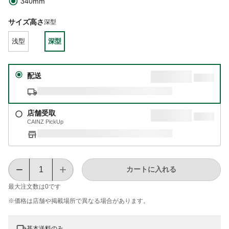
340mm
サイズ高さ
深型
浅型
深型
配送
店舗受取
CAINZ PickUp
カートに入れる
最大注文数は
0
です
※価格は​店舗や​掲載場所で​異なる​場合が​あります。
基本送料のみ