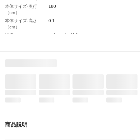
本体サイズ-奥行
180
（cm）
本体サイズ-高さ
0.1
（cm）
特徴
ストッパー付き
商品説明
風で飛びにくいストッパー付きのレジャー
シート
付属品／セット内容
ストッパー付き
入数
1
材質・素材
ポリエチレン、ポリプロピレン
使用上の注意
火や高温の物に近づけないで下さい。変形
したり、軟化したり、火傷の恐れがありま
す。
生産国
中国
重量
380g
商品説明