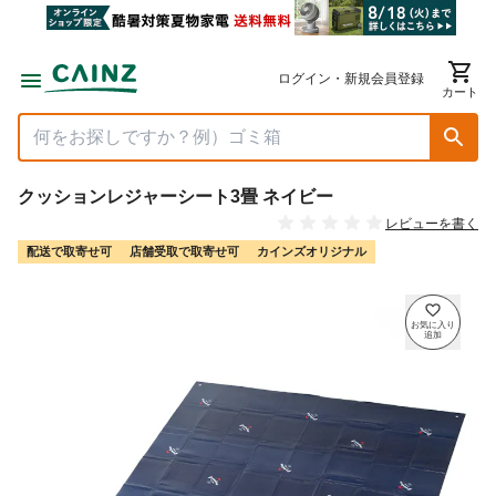
ログイン・新規会員登録
カート
クッションレジャーシート3畳 ネイビー
レビューを書く
配送で取寄せ可
店舗受取で取寄せ可
カインズオリジナル