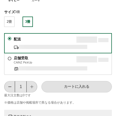
ネイビー
カーキ
サイズ
3畳
2畳
3畳
配送
店舗受取
CAINZ PickUp
カートに入れる
最大注文数は
0
です
※価格は​店舗や​掲載場所で​異なる​場合が​あります。