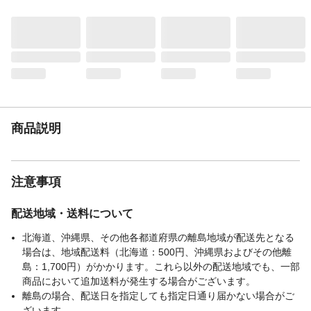
材質・素材
●本体/ポリプロピレン、発砲ポリエチレ
ン、アルミ蒸着フィルム ●手提げ袋/PVA樹
脂 ●ストッパー/ポリプロピレン
使用上の注意
火や高温の物に近づけないで下さい。変形
したり、軟化したり、火傷の恐れがありま
す。
生産国
中国
重量
420g
商品説明
注意事項
配送地域・送料について
北海道、沖縄県、その他各都道府県の離島地域が配送先となる
場合は、地域配送料（北海道：500円、沖縄県およびその他離
島：1,700円）がかかります。これら以外の配送地域でも、一部
商品において追加送料が発生する場合がございます。
離島の場合、配送日を指定しても指定日通り届かない場合がご
ざいます。