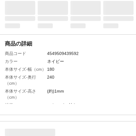
商品の詳細
商品コード
4549509439592
カラー
ネイビー
本体サイズ-幅（cm）
180
本体サイズ-奥行
240
（cm）
本体サイズ-高さ
(約)1mm
（cm）
特徴
ストッパー付き
商品説明
風で飛びにくいストッパー付きのクッショ
ンレジャーシート
付属品／セット内容
ストッパー付き
入数
1