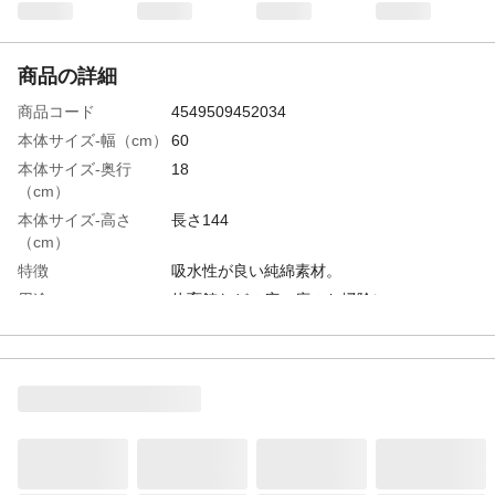
商品の詳細
商品コード
4549509452034
本体サイズ-幅（cm）
60
本体サイズ-奥行
18
（cm）
本体サイズ-高さ
長さ144
（cm）
特徴
吸水性が良い純綿素材。
用途
体育館などの広い床のお掃除に。
材質・素材
●モップ布/綿 ●本体/鋼(ポリプロピレン加
工) ●金具/スチール
使用上の注意
●本来の用途以外に使用しないでください。
●火や熱源のそばに置かないでください。●
糸の洗浄をする際には、洗濯機を使用しな
いでください。●白木、畳の上で使用しない
でください。●食品類が直に触れる所には使
用しないでください。