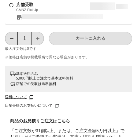
店舗受取
CAINZ PickUp
カートに入れる
最大注文数は
0
です
※価格は​店舗や​掲載場所で​異なる​場合が​あります。
基本送料のみ
5,000円以上ご注文で基本送料無料
店舗での受取は送料無料
送料について
店舗受取のお支払いについて
商品のお見積りご注文はこちら
「ご注文数が31個以上、または、ご注文金額5万円以上」で
お買い上げご希望のお客様は、在庫・納期を確認いたしま