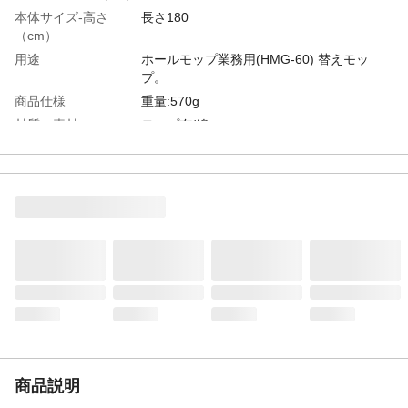
本体サイズ-高さ
長さ180
（cm）
用途
ホールモップ業務用(HMG-60) 替えモッ
プ。
商品仕様
重量:570g
材質・素材
モップ布/綿
使用上の注意
●本来の用途以外に使用しないでください。
●火や熱源のそばに置かないでください。●
糸の洗浄をする際には、洗濯機を使用しな
いでください。●白木、畳の上で使用しない
でください。●食品類が直に触れる所には使
用しないでください。
生産国
日本
商品説明