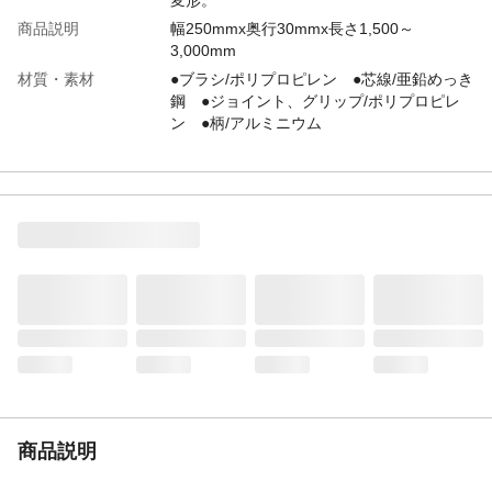
商品説明
幅250mmx奥行30mmx長さ1,500～
3,000mm
材質・素材
●ブラシ/ポリプロピレン ●芯線/亜鉛めっき
鋼 ●ジョイント、グリップ/ポリプロピレ
ン ●柄/アルミニウム
使用上の注意
●本来の用途以外には使用しないでくださ
い。●火や熱源のそばに置かないでくださ
い。●廃棄する際には各自治体の定める方法
に従って処理して下さい。●ブリスターバッ
クをはずす時、手や指等をケガしないよう
ご注意下さい。●お子様の手の届かない場所
に保管してください。
生産国
中国
商品説明