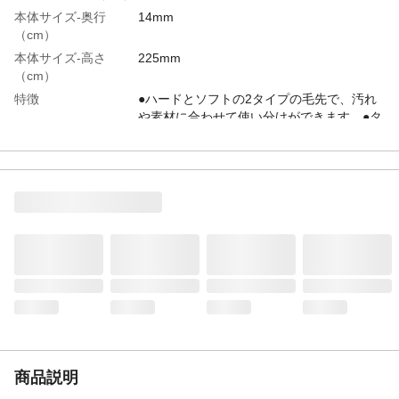
本体サイズ-奥行
14mm
（cm）
本体サイズ-高さ
225mm
（cm）
特徴
●ハードとソフトの2タイプの毛先で、汚れ
や素材に合わせて使い分けができます。●タ
イルの目地や浴室のコーナー・溝などが洗
いやすい形状です。●柄が持ちやすい形状で
す。
用途
サッシ、キッチン、浴室、トイレ
商品説明
●タイルに目地にハードブラシ ●お風呂の
フタにソフトブラシ
使用方法
●ソフト/風呂フタ洗いなどに最適●ハード/タ
イルの目地や浴室のコーナー洗いに便利
材質・素材
●本体/ポリプロピレン ●毛/ポリプロピレ
ン、ナイロン
耐熱／耐冷温度
90
（℃）
商品説明
使用上の注意
●本来の用途以外には使用しないでくださ
い。●火のそばや、高温になる場所に置かな