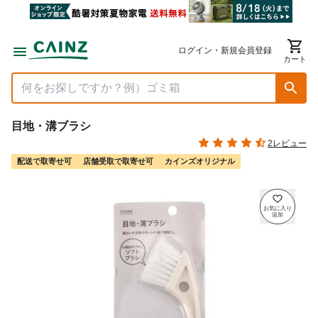
ログイン・新規会員登録
カート
目地・溝ブラシ
2レビュー
配送で取寄せ可
店舗受取で取寄せ可
カインズオリジナル