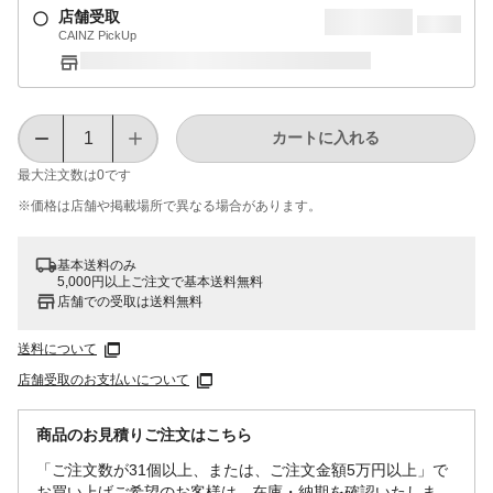
店舗受取
CAINZ PickUp
カートに入れる
最大注文数は
0
です
※価格は​店舗や​掲載場所で​異なる​場合が​あります。
基本送料のみ
5,000円以上ご注文で基本送料無料
店舗での受取は送料無料
送料について
店舗受取のお支払いについて
商品のお見積りご注文はこちら
「ご注文数が31個以上、または、ご注文金額5万円以上」で
お買い上げご希望のお客様は、在庫・納期を確認いたしま