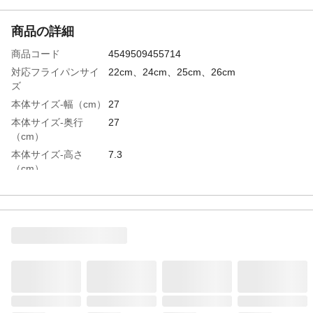
商品の詳細
商品コード
4549509455714
対応フライパンサイ
22cm、24cm、25cm、26cm
ズ
本体サイズ-幅（cm）
27
本体サイズ-奥行
27
（cm）
本体サイズ-高さ
7.3
（cm）
特徴
料理のタイミングがわかりやすいガラス窓
付き。
重量（g）
531
材質・素材
●本体/アルミニウム合金 ●取っ手/フェノー
ル樹脂
表面加工
ふっ素樹脂塗膜加工
耐熱温度（℃）
140(フェノール樹脂)
使用上の注意
●本来の用途以外でのご使用はおやめくださ