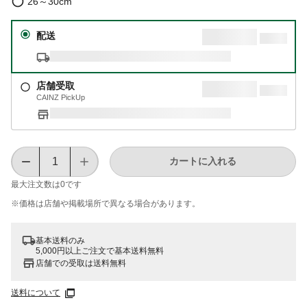
26～30cm
配送
店舗受取
CAINZ PickUp
カートに入れる
最大注文数は
0
です
※価格は​店舗や​掲載場所で​異なる​場合が​あります。
基本送料のみ
5,000円以上ご注文で基本送料無料
店舗での受取は送料無料
送料について