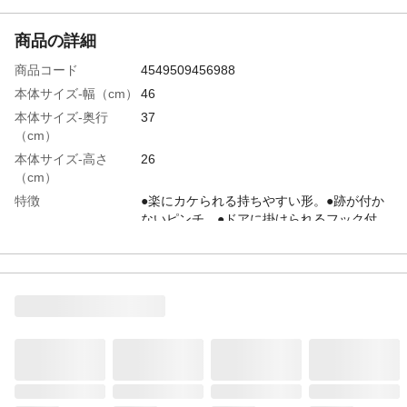
商品の詳細
商品コード
4549509456988
本体サイズ-幅（cm）
46
本体サイズ-奥行
37
（cm）
本体サイズ-高さ
26
（cm）
特徴
●楽にカケられる持ちやすい形。●跡が付か
ないピンチ。●ドアに掛けられるフック付
き。●収納に便利な自立式。●ピンチの位置
を変えられる。●竿抜け防止ストッパー。
材質・素材
●枠、ピンチ/ポリプロピレン、ポリエチレ
ン ●ピンチ吊り具/ポリプロピレン、ポリ
エチレン ●ピンチバネ/鋼線
使用上の注意
●本来の用途以外には使用しないでくださ
い。●ご使用前に本製品各部を点検してから
使用してください。また異常が認められる
場合はご使用にならないでください。●火や