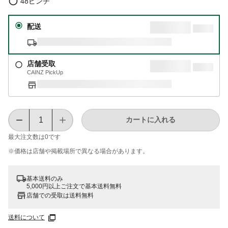
48ピンチ
配送
店舗受取
CAINZ PickUp
カートに入れる
最大注文数は
0
です
※価格は​店舗や​掲載場所で​異なる​場合が​あります。
基本送料のみ
5,000円以上ご注文で基本送料無料
店舗での受取は送料無料
送料について