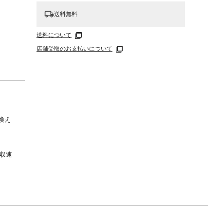
送料無料
送料について
店舗受取のお支払いについて
換え
吸収速
パル
チレン