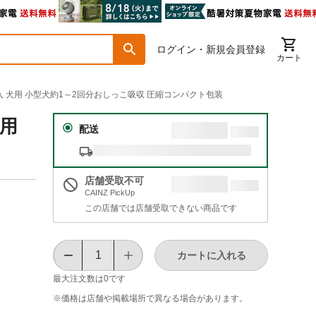
ログイン・新規会員登録
カート
入 犬用 小型犬約1～2回分おしっこ吸収 圧縮コンパクト包装
犬用
配送
店舗受取不可
CAINZ PickUp
この店舗では店舗受取できない商品です
カートに入れる
最大注文数は
0
です
※価格は​店舗や​掲載場所で​異なる​場合が​あります。