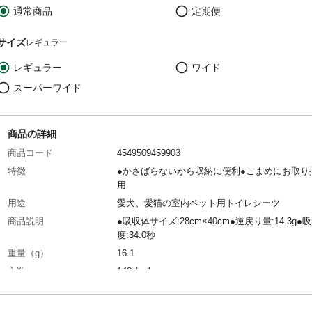
通常商品
定期便
サイズ
レギュラー
レギュラー
ワイド
スーパーワイド
商品の詳細
商品コード
4549509459903
特徴
●かさばらないから収納に便利●こまめにお取り
用
用途
愛犬、愛猫の室内ペット用トイレシーツ
商品説明
●吸収体サイズ:28cm×40cm●逆戻り量:14.3g●
度:34.0秒
重量（g）
16.1
入数
148枚×4
原材料
●表面材/ポリプロピレン不織布 ●吸水材/綿状
プ、吸水紙、吸水性ポリマー ●防水材/ポリエ