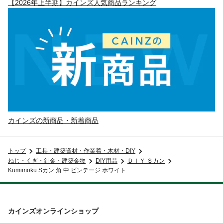
【2026年上半期】カインズ人気商品ランキング
カインズの新商品・新着商品
トップ
工具・建築資材・作業着・木材・DIY
ねじ・くぎ・針金・建築金物
DIY用品
ＤＩＹ Ｓカン
Kumimoku Sカン 角 中 ビンテージ ホワイト
カインズオンラインショップ