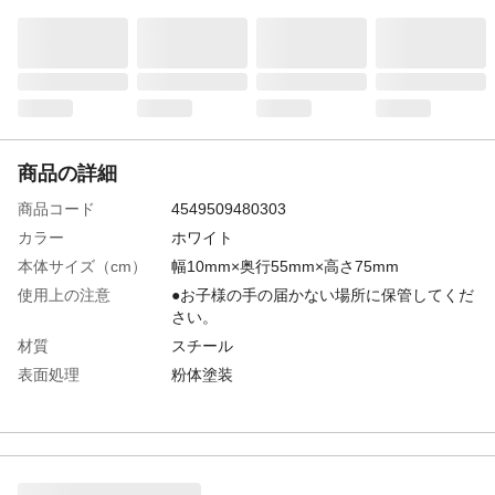
商品の詳細
商品コード
4549509480303
カラー
ホワイト
本体サイズ（cm）
幅10mm×奥行55mm×高さ75mm
使用上の注意
●お子様の手の届かない場所に保管してくだ
さい。
材質
スチール
表面処理
粉体塗装
耐荷重
5kg
生産国
中国