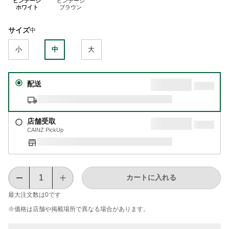
ビンテージ
ビンテージ
ホワイト
ブラウン
サイズ
中
小
中
大
配送
店舗受取
CAINZ PickUp
カートに入れる
最大注文数は
0
です
※価格は​店舗や​掲載場所で​異なる​場合が​あります。