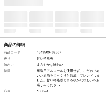
商品の詳細
商品コード
4549509482567
香り
甘い樽熟香
味わい
まろやかな味わい
特徴
醸造用アルコールを使用せず、こだわりぬ
いた原酒をじっくりと熟成、ブレンドしま
した。甘い樽熟香とまろやかな味わいをお
楽しみください
容量
4000mL
原材料
モルト、グレーン/カラメル色素
アルコール度数
37%