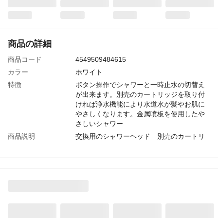
商品の詳細
商品コード
4549509484615
カラー
ホワイト
特徴
ボタン操作でシャワーと一時止水の切替え
が出来ます。別売のカートリッジを取り付
ければ浄水機能により水道水が髪やお肌に
やさしくなります。金属噴板を使用したや
さしいシャワー
商品説明
交換用のシャワーヘッド 別売のカートリ
ッジを取り付ければ浄水シャワーとしても
ご使用になれます
取り付け方法
ご使用中のシャワーヘッドを取り外し同じ
ように取り付けてください
入数
1
商品仕様
オリジナルブラック墳版を搭載
材質
ABS、ステンレス