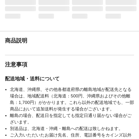
付属品／セット内容
アダプター
使用上の注意
取り付ける際に場合によってはアダプター
をご使用ください
生産国
日本
アダプターなしで取
カクダイ、SANEI
商品説明
付け可能なメーカー
使用圧力
0.05~0.75MPa
使用温度
1~60℃
注意事項
使用流体
上水道水
取替対象品
シャワー付き混合水栓
配送地域・送料について
取付対象
カクダイ、TOTO、LIXIL、KVK、SANEI、
北海道、沖縄県、その他各都道府県の離島地域が配送先となる
ノーリツ、リンナイ、
場合は、地域配送料（北海道：500円、沖縄県およびその他離
重量
0.23kg
島：1,700円）がかかります。これら以外の配送地域でも、一部
適合メーカー
カクダイ、SANEI
商品において追加送料が発生する場合がございます。
付属のアダプターを
TOTO、KVK、MYM、リンナイ、ノーリツ
離島の場合、配送日を指定しても指定日通り届かない場合がご
使用するメーカー
ざいます。
別送品は、北海道・沖縄・離島への配送は致しかねます。
ご入力いただいたお届け先名、住所、電話番号をカインズ以外